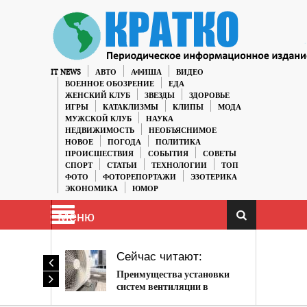
IT NEWS
АВТО
АФИША
ВИДЕО
ВОЕННОЕ ОБОЗРЕНИЕ
ЕДА
ЖЕНСКИЙ КЛУБ
ЗВЕЗДЫ
ЗДОРОВЬЕ
ИГРЫ
КАТАКЛИЗМЫ
КЛИПЫ
МОДА
МУЖСКОЙ КЛУБ
НАУКА
НЕДВИЖИМОСТЬ
НЕОБЪЯСНИМОЕ
НОВОЕ
ПОГОДА
ПОЛИТИКА
ПРОИСШЕСТВИЯ
СОБЫТИЯ
СОВЕТЫ
СПОРТ
СТАТЬИ
ТЕХНОЛОГИИ
ТОП
ФОТО
ФОТОРЕПОРТАЖИ
ЭЗОТЕРИКА
ЭКОНОМИКА
ЮМОР
Меню
Сейчас читают:
Преимущества установки
систем вентиляции в
помещениях