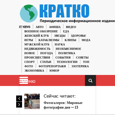
IT NEWS
АВТО
АФИША
ВИДЕО
ВОЕННОЕ ОБОЗРЕНИЕ
ЕДА
ЖЕНСКИЙ КЛУБ
ЗВЕЗДЫ
ЗДОРОВЬЕ
ИГРЫ
КАТАКЛИЗМЫ
КЛИПЫ
МОДА
МУЖСКОЙ КЛУБ
НАУКА
НЕДВИЖИМОСТЬ
НЕОБЪЯСНИМОЕ
НОВОЕ
ПОГОДА
ПОЛИТИКА
ПРОИСШЕСТВИЯ
СОБЫТИЯ
СОВЕТЫ
СПОРТ
СТАТЬИ
ТЕХНОЛОГИИ
ТОП
ФОТО
ФОТОРЕПОРТАЖИ
ЭЗОТЕРИКА
ЭКОНОМИКА
ЮМОР
Меню
Сейчас читают:
Фотогалерея: Мировые
фотографии дня — 13
февраля 2020 года