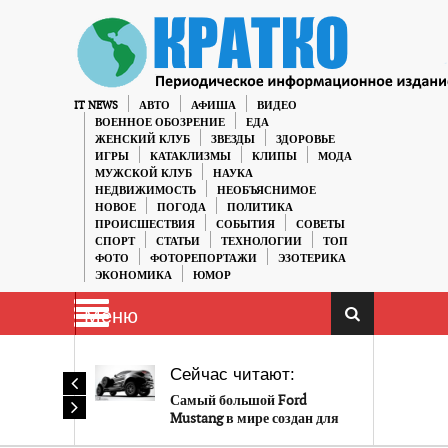
IT NEWS
АВТО
АФИША
ВИДЕО
ВОЕННОЕ ОБОЗРЕНИЕ
ЕДА
ЖЕНСКИЙ КЛУБ
ЗВЕЗДЫ
ЗДОРОВЬЕ
ИГРЫ
КАТАКЛИЗМЫ
КЛИПЫ
МОДА
МУЖСКОЙ КЛУБ
НАУКА
НЕДВИЖИМОСТЬ
НЕОБЪЯСНИМОЕ
НОВОЕ
ПОГОДА
ПОЛИТИКА
ПРОИСШЕСТВИЯ
СОБЫТИЯ
СОВЕТЫ
СПОРТ
СТАТЬИ
ТЕХНОЛОГИИ
ТОП
ФОТО
ФОТОРЕПОРТАЖИ
ЭЗОТЕРИКА
ЭКОНОМИКА
ЮМОР
Меню
Сейчас читают:
Самый большой Ford
Mustang в мире создан для
арабского шейха.