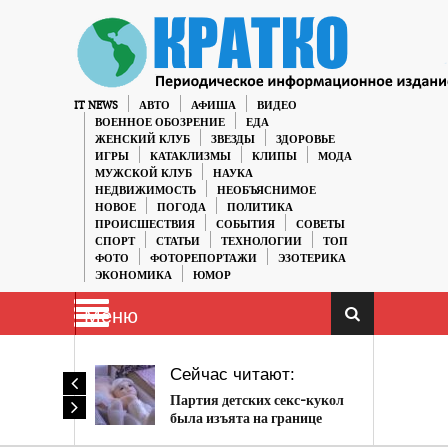
IT NEWS
АВТО
АФИША
ВИДЕО
ВОЕННОЕ ОБОЗРЕНИЕ
ЕДА
ЖЕНСКИЙ КЛУБ
ЗВЕЗДЫ
ЗДОРОВЬЕ
ИГРЫ
КАТАКЛИЗМЫ
КЛИПЫ
МОДА
МУЖСКОЙ КЛУБ
НАУКА
НЕДВИЖИМОСТЬ
НЕОБЪЯСНИМОЕ
НОВОЕ
ПОГОДА
ПОЛИТИКА
ПРОИСШЕСТВИЯ
СОБЫТИЯ
СОВЕТЫ
СПОРТ
СТАТЬИ
ТЕХНОЛОГИИ
ТОП
ФОТО
ФОТОРЕПОРТАЖИ
ЭЗОТЕРИКА
ЭКОНОМИКА
ЮМОР
Меню
Сейчас читают:
Партия детских секс-кукол
была изъята на границе
Великобритании