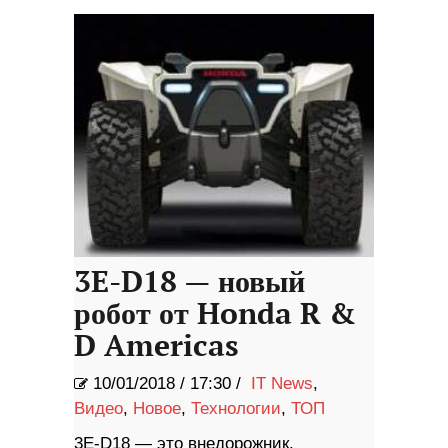
3E-D18 — новый
робот от Honda R &
D Americas
10/01/2018
/
17:30 /
IT News
,
Видео
,
Новое
,
Технологии
,
ТОП
3E-D18 — это внедорожник,