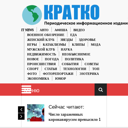
IT NEWS
АВТО
АФИША
ВИДЕО
ВОЕННОЕ ОБОЗРЕНИЕ
ЕДА
ЖЕНСКИЙ КЛУБ
ЗВЕЗДЫ
ЗДОРОВЬЕ
ИГРЫ
КАТАКЛИЗМЫ
КЛИПЫ
МОДА
МУЖСКОЙ КЛУБ
НАУКА
НЕДВИЖИМОСТЬ
НЕОБЪЯСНИМОЕ
НОВОЕ
ПОГОДА
ПОЛИТИКА
ПРОИСШЕСТВИЯ
СОБЫТИЯ
СОВЕТЫ
СПОРТ
СТАТЬИ
ТЕХНОЛОГИИ
ТОП
ФОТО
ФОТОРЕПОРТАЖИ
ЭЗОТЕРИКА
ЭКОНОМИКА
ЮМОР
Меню
Сейчас читают:
Число зараженных
коронавирусом превысило 1
миллион