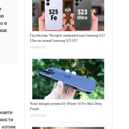
и
же
о в
как
Гід покупця: Чи варто змінювати ваш Samsung S23
Ultra на свіжий Samsung S25 FE?
16/06/2026
Чому вигідно купити б/у iPhone 14 Pro Max Deep
Purple
знаете
31/05/2026
овости
ы хотим