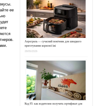
вкусы.
айте ее
ьно
будет
жете
ляются
тнеров.
Аерогриль — сучасний помічник для швидкого
ами.
приготування корисної їжі
28/05/2026
Код 95: как водителям получить сертификат для