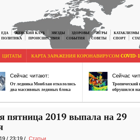
ЕДА
ЖЕНСКИЙ КЛУБ
ЗВЕЗДЫ
ЗДОРОВЬЕ
ИГРЫ
КАТАКЛИЗМЫ
ПОЛИТИКА
ПРОИСШЕСТВИЯ
СОБЫТИЯ
СОВЕТЫ
СПОРТ
СТА
ЦИТАТЫ
КАРТА ЗАРАЖЕНИЯ КОРОНАВИРУСОМ COVID-1
Сейчас читают:
Сейчас чит
От ледника Монблан откололись
Тропический 
два массивных ледяных блока
обрушился на
Австралию, ос
разрушения
я пятница 2019 выпала на 29
я
19
/
23:19 /
Статьи