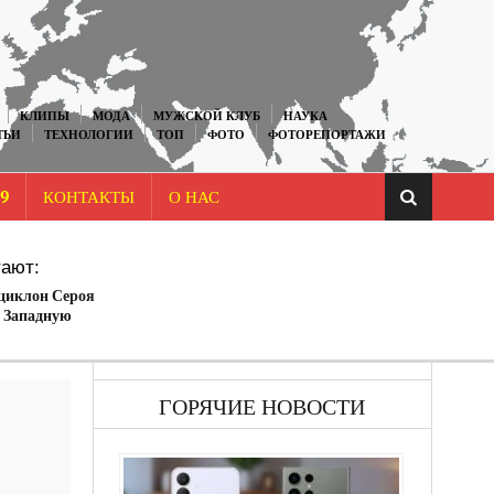
КЛИПЫ
МОДА
МУЖСКОЙ КЛУБ
НАУКА
ТЬИ
ТЕХНОЛОГИИ
ТОП
ФОТО
ФОТОРЕПОРТАЖИ
9
КОНТАКТЫ
О НАС
ают:
циклон Сероя
 Западную
тавив после себя
ГОРЯЧИЕ НОВОСТИ