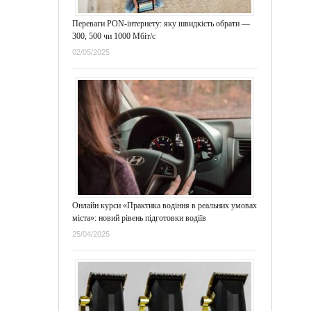
Переваги PON-інтернету: яку швидкість обрати —
300, 500 чи 1000 Мбіт/с
02/05/2025
Онлайн курси «Практика водіння в реальних умовах
міста»: новий рівень підготовки водіїв
25/04/2025