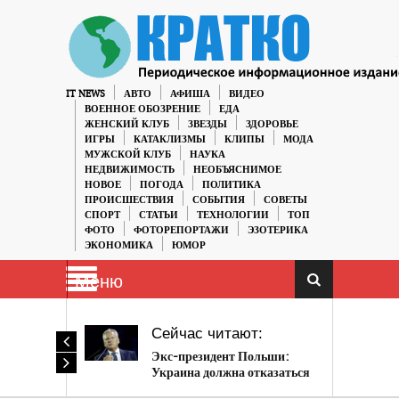
IT NEWS
АВТО
АФИША
ВИДЕО
ВОЕННОЕ ОБОЗРЕНИЕ
ЕДА
ЖЕНСКИЙ КЛУБ
ЗВЕЗДЫ
ЗДОРОВЬЕ
ИГРЫ
КАТАКЛИЗМЫ
КЛИПЫ
МОДА
МУЖСКОЙ КЛУБ
НАУКА
НЕДВИЖИМОСТЬ
НЕОБЪЯСНИМОЕ
НОВОЕ
ПОГОДА
ПОЛИТИКА
ПРОИСШЕСТВИЯ
СОБЫТИЯ
СОВЕТЫ
СПОРТ
СТАТЬИ
ТЕХНОЛОГИИ
ТОП
ФОТО
ФОТОРЕПОРТАЖИ
ЭЗОТЕРИКА
ЭКОНОМИКА
ЮМОР
Меню
Сейчас читают:
Экс-президент Польши:
Украина должна отказаться
от своих надежд на