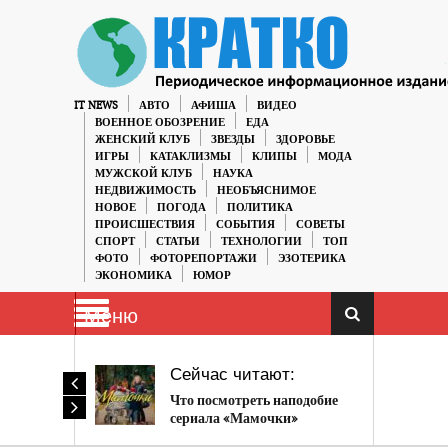
IT NEWS
АВТО
АФИША
ВИДЕО
ВОЕННОЕ ОБОЗРЕНИЕ
ЕДА
ЖЕНСКИЙ КЛУБ
ЗВЕЗДЫ
ЗДОРОВЬЕ
ИГРЫ
КАТАКЛИЗМЫ
КЛИПЫ
МОДА
МУЖСКОЙ КЛУБ
НАУКА
НЕДВИЖИМОСТЬ
НЕОБЪЯСНИМОЕ
НОВОЕ
ПОГОДА
ПОЛИТИКА
ПРОИСШЕСТВИЯ
СОБЫТИЯ
СОВЕТЫ
СПОРТ
СТАТЬИ
ТЕХНОЛОГИИ
ТОП
ФОТО
ФОТОРЕПОРТАЖИ
ЭЗОТЕРИКА
ЭКОНОМИКА
ЮМОР
Меню
Сейчас читают:
Что посмотреть наподобие
сериала «Мамочки»