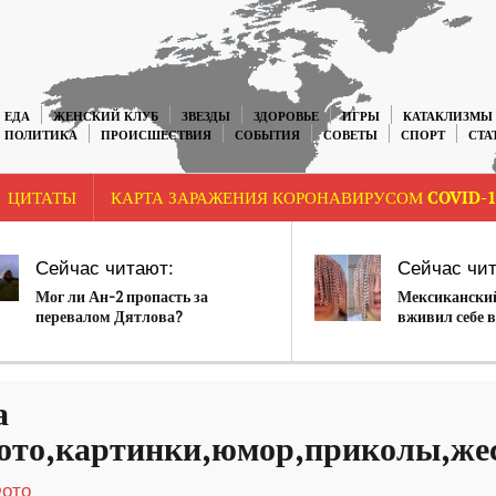
ЕДА
ЖЕНСКИЙ КЛУБ
ЗВЕЗДЫ
ЗДОРОВЬЕ
ИГРЫ
КАТАКЛИЗМЫ
ПОЛИТИКА
ПРОИСШЕСТВИЯ
СОБЫТИЯ
СОВЕТЫ
СПОРТ
СТА
ЦИТАТЫ
КАРТА ЗАРАЖЕНИЯ КОРОНАВИРУСОМ COVID-1
Сейчас читают:
Сейчас чит
Мог ли Ан-2 пропасть за
Мексиканский
перевалом Дятлова?
вживил себе в
цепи
а
ото,картинки,юмор,приколы,же
ото