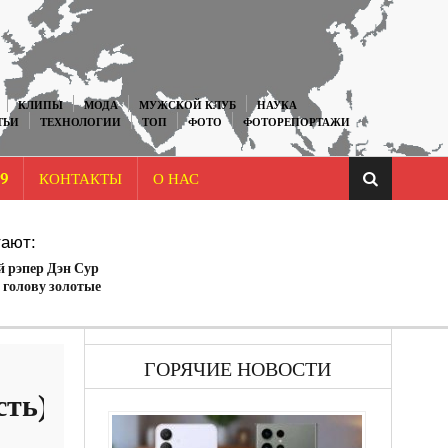
КЛИПЫ
МОДА
МУЖСКОЙ КЛУБ
НАУКА
ТЬИ
ТЕХНОЛОГИИ
ТОП
ФОТО
ФОТОРЕПОРТАЖИ
9
КОНТАКТЫ
О НАС
ают:
 рэпер Дэн Сур
 голову золотые
ГОРЯЧИЕ НОВОСТИ
сть)