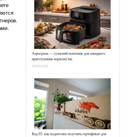
жете
ляются
тнеров.
ами.
Аерогриль — сучасний помічник для швидкого
приготування корисної їжі
28/05/2026
Код 95: как водителям получить сертификат для