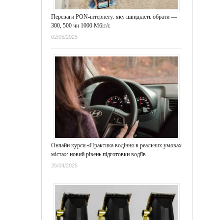
Переваги PON-інтернету: яку швидкість обрати —
300, 500 чи 1000 Мбіт/с
02/05/2025
Онлайн курси «Практика водіння в реальних умовах
міста»: новий рівень підготовки водіїв
25/04/2025