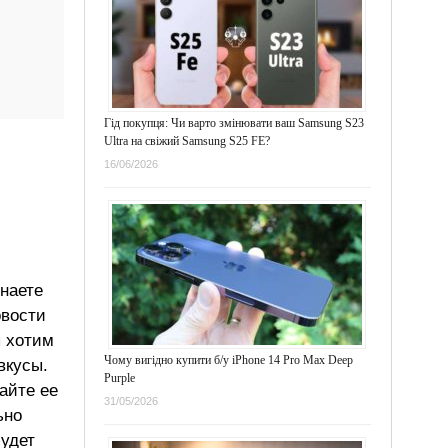
Гід покупця: Чи варто змінювати ваш Samsung S23
Ultra на свіжий Samsung S25 FE?
16/06/2026
знаете
овости
ы хотим
Чому вигідно купити б/у iPhone 14 Pro Max Deep
вкусы.
Purple
айте ее
31/05/2026
ьно
будет