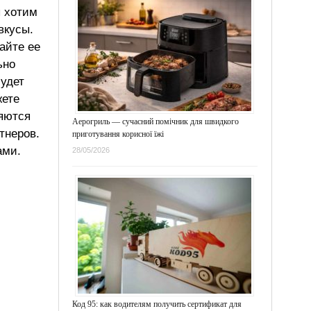
ы хотим
вкусы.
айте ее
ьно
будет
жете
ляются
Аерогриль — сучасний помічник для швидкого
тнеров.
приготування корисної їжі
ами.
28/05/2026
Код 95: как водителям получить сертификат для