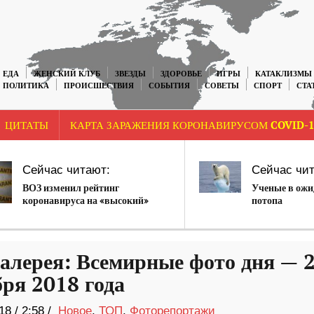
ЕДА
ЖЕНСКИЙ КЛУБ
ЗВЕЗДЫ
ЗДОРОВЬЕ
ИГРЫ
КАТАКЛИЗМЫ
ПОЛИТИКА
ПРОИСШЕСТВИЯ
СОБЫТИЯ
СОВЕТЫ
СПОРТ
СТА
ЦИТАТЫ
КАРТА ЗАРАЖЕНИЯ КОРОНАВИРУСОМ COVID-1
Сейчас читают:
Сейчас чит
ВОЗ изменил рейтинг
Ученые в ожи
коронавируса на «высокий»
потопа
алерея: Всемирные фото дня — 
бря 2018 года
18
/
2:58 /
Новое
,
ТОП
,
Фоторепортажи