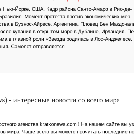
 в Нью-Йорке, США. Кадр района Санто-Амаро в Рио-де-
Бразилия. Момент протеста против экономических мер
ства в Буэнос-Айресе, Аргентина. Пловец Бен Макдонал
после купания в открытом море в Дублине, Ирландия. П
ьма в главной роли «Звезда родилась в Лос-Анджелесе,
ния. Самолет отправляется
s) - интересные новости со всего мира
стного агенства kratkonews.com ! На нашем сайте вы у
в мира. Чаще всего вы можете прочитать последние н