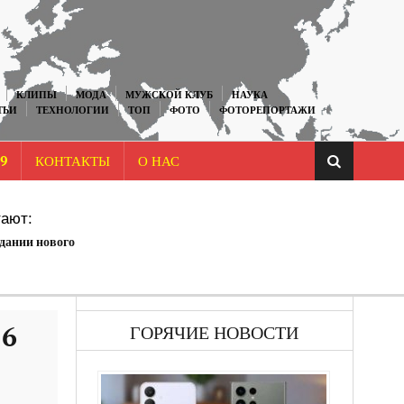
КЛИПЫ
МОДА
МУЖСКОЙ КЛУБ
НАУКА
ТЬИ
ТЕХНОЛОГИИ
ТОП
ФОТО
ФОТОРЕПОРТАЖИ
9
КОНТАКТЫ
О НАС
ают:
дании нового
26
ГОРЯЧИЕ НОВОСТИ