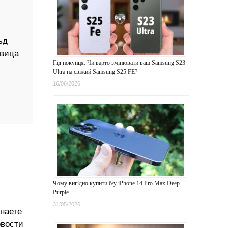
ьд
евица
Гід покупця: Чи варто змінювати ваш Samsung S23
Ultra на свіжий Samsung S25 FE?
16/06/2026
Чому вигідно купити б/у iPhone 14 Pro Max Deep
Purple
31/05/2026
знаете
овости