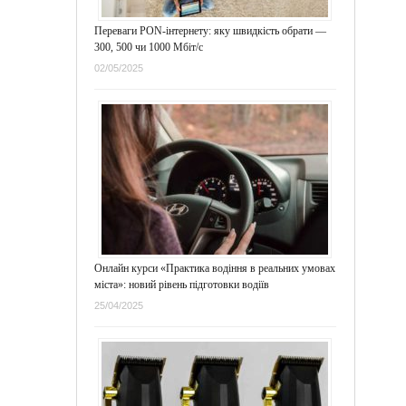
Переваги PON-інтернету: яку швидкість обрати —
300, 500 чи 1000 Мбіт/с
02/05/2025
Онлайн курси «Практика водіння в реальних умовах
міста»: новий рівень підготовки водіїв
25/04/2025