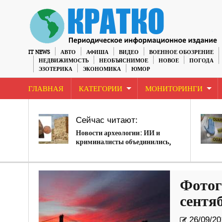
IT NEWS
АВТО
АФИША
ВИДЕО
ВОЕННОЕ ОБОЗРЕНИЕ
НЕДВИЖИМОСТЬ
НЕОБЪЯСНИМОЕ
НОВОЕ
ПОГОДА
ЭЗОТЕРИКА
ЭКОНОМИКА
ЮМОР
ГЛАВНАЯ
КАТЕГОРИИ
МОНИТОРИНГИ
Сейчас читают:
Новости археологии: ИИ и
криминалисты объединились,
чтобы раскрыть тайну автора
Библии
Фотог
сентя
26/09/20