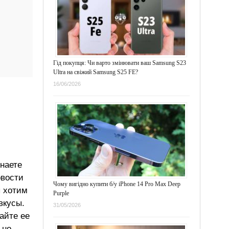
Гід покупця: Чи варто змінювати ваш Samsung S23
Ultra на свіжий Samsung S25 FE?
16/06/2026
знаете
овости
Чому вигідно купити б/у iPhone 14 Pro Max Deep
ы хотим
Purple
вкусы.
31/05/2026
айте ее
ьно