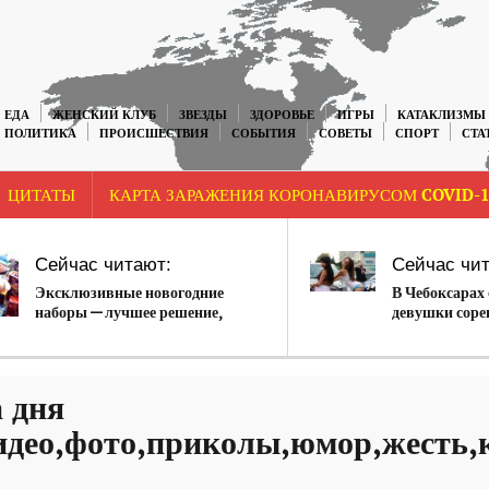
ЕДА
ЖЕНСКИЙ КЛУБ
ЗВЕЗДЫ
ЗДОРОВЬЕ
ИГРЫ
КАТАКЛИЗМЫ
ПОЛИТИКА
ПРОИСШЕСТВИЯ
СОБЫТИЯ
СОВЕТЫ
СПОРТ
СТА
ЦИТАТЫ
КАРТА ЗАРАЖЕНИЯ КОРОНАВИРУСОМ COVID-1
Сейчас читают:
Сейчас чит
Эксклюзивные новогодние
В Чебоксарах
наборы — лучшее решение,
девушки соре
чтобы поздравить всех близких
машин.Фотор
 дня
идео,фото,приколы,юмор,жесть,