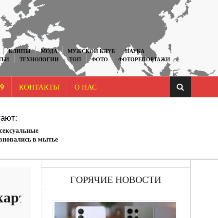
КЛИПЫ
МОДА
МУЖСКОЙ КЛУБ
НАУКА
ТЬИ
ТЕХНОЛОГИИ
ТОП
ФОТО
ФОТОРЕПОРТАЖИ
9
КОНТАКТЫ
О НАС
ают:
 сексуальные
вновались в мытье
епортаж.
ГОРЯЧИЕ НОВОСТИ
картинки)