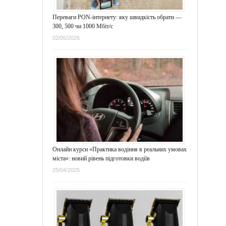
Переваги PON-інтернету: яку швидкість обрати —
300, 500 чи 1000 Мбіт/с
02/05/2025
Онлайн курси «Практика водіння в реальних умовах
міста»: новий рівень підготовки водіїв
25/04/2025