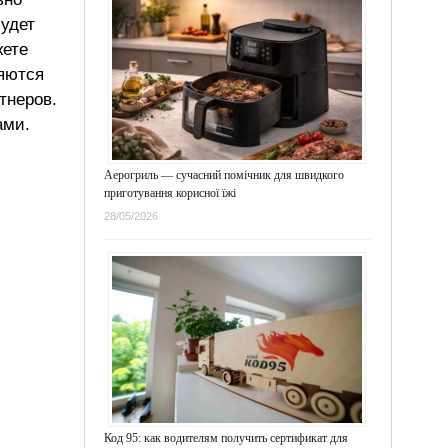
будет
жете
ляются
тнеров.
ами.
Аерогриль — сучасний помічник для швидкого
приготування корисної їжі
28/05/2026
Код 95: как водителям получить сертификат для