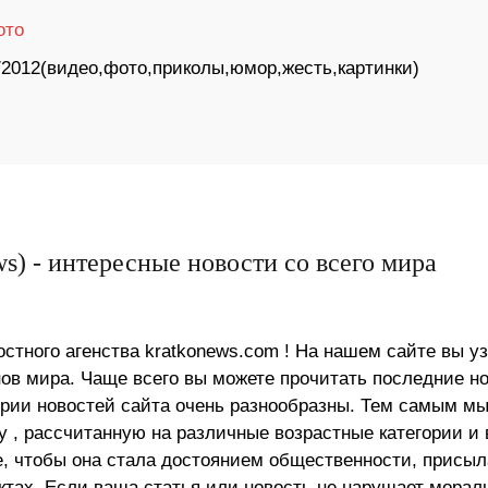
ото
/2012(видео,фото,приколы,юмор,жесть,картинки)
s) - интересные новости со всего мира
стного агенства kratkonews.com ! На нашем сайте вы у
в мира. Чаще всего вы можете прочитать последние н
ории новостей сайта очень разнообразны. Тем самым м
 , рассчитанную на различные возрастные категории и 
е, чтобы она стала достоянием общественности, присыл
актах. Если ваша статья или новость не нарушает морал