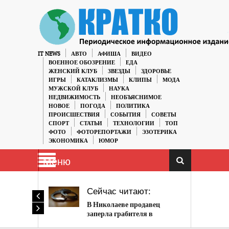
IT NEWS
АВТО
АФИША
ВИДЕО
ВОЕННОЕ ОБОЗРЕНИЕ
ЕДА
ЖЕНСКИЙ КЛУБ
ЗВЕЗДЫ
ЗДОРОВЬЕ
ИГРЫ
КАТАКЛИЗМЫ
КЛИПЫ
МОДА
МУЖСКОЙ КЛУБ
НАУКА
НЕДВИЖИМОСТЬ
НЕОБЪЯСНИМОЕ
НОВОЕ
ПОГОДА
ПОЛИТИКА
ПРОИСШЕСТВИЯ
СОБЫТИЯ
СОВЕТЫ
СПОРТ
СТАТЬИ
ТЕХНОЛОГИИ
ТОП
ФОТО
ФОТОРЕПОРТАЖИ
ЭЗОТЕРИКА
ЭКОНОМИКА
ЮМОР
Меню
Сейчас читают:
В Николаеве продавец
заперла грабителя в
магазине до приезда