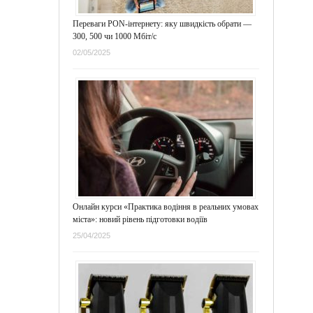
Переваги PON-інтернету: яку швидкість обрати —
300, 500 чи 1000 Мбіт/с
02/05/2025
Онлайн курси «Практика водіння в реальних умовах
міста»: новий рівень підготовки водіїв
25/04/2025