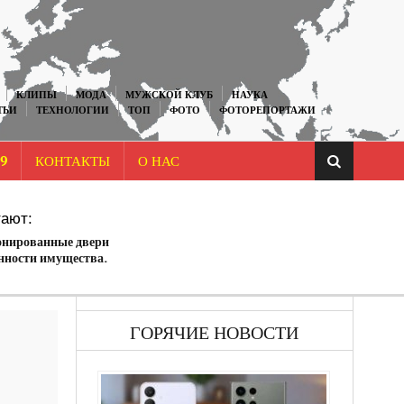
КЛИПЫ
МОДА
МУЖСКОЙ КЛУБ
НАУКА
ТЬИ
ТЕХНОЛОГИИ
ТОП
ФОТО
ФОТОРЕПОРТАЖИ
9
КОНТАКТЫ
О НАС
ают:
онированные двери
анности имущества.
ГОРЯЧИЕ НОВОСТИ