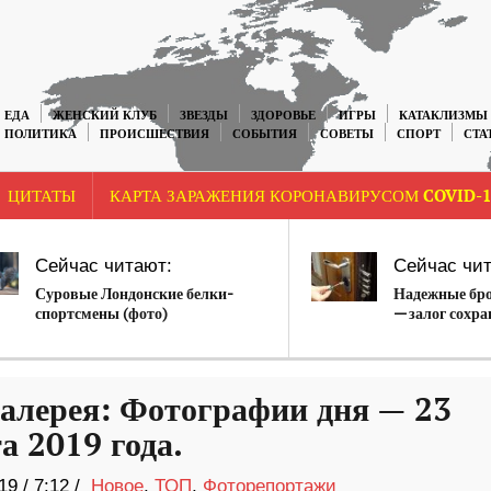
ЕДА
ЖЕНСКИЙ КЛУБ
ЗВЕЗДЫ
ЗДОРОВЬЕ
ИГРЫ
КАТАКЛИЗМЫ
ПОЛИТИКА
ПРОИСШЕСТВИЯ
СОБЫТИЯ
СОВЕТЫ
СПОРТ
СТА
ЦИТАТЫ
КАРТА ЗАРАЖЕНИЯ КОРОНАВИРУСОМ COVID-1
Сейчас читают:
Сейчас чит
Суровые Лондонские белки-
Надежные бр
спортсмены (фото)
— залог сохр
алерея: Фотографии дня — 23
а 2019 года.
19
/
7:12 /
Новое
,
ТОП
,
Фоторепортажи