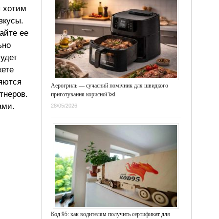
ы хотим
вкусы.
айте ее
ьно
будет
жете
ляются
Аерогриль — сучасний помічник для швидкого
тнеров.
приготування корисної їжі
ами.
28/05/2026
Код 95: как водителям получить сертификат для