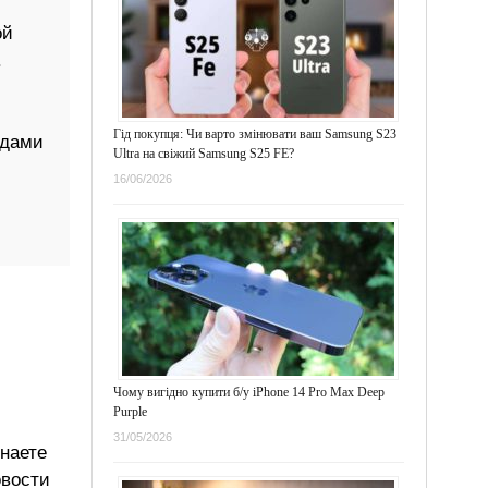
ой
.
Гід покупця: Чи варто змінювати ваш Samsung S23
рдами
Ultra на свіжий Samsung S25 FE?
16/06/2026
Чому вигідно купити б/у iPhone 14 Pro Max Deep
Purple
31/05/2026
знаете
овости