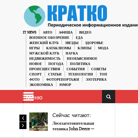
IT NEWS
АВТО
АФИША
ВИДЕО
ВОЕННОЕ ОБОЗРЕНИЕ
ЕДА
ЖЕНСКИЙ КЛУБ
ЗВЕЗДЫ
ЗДОРОВЬЕ
ИГРЫ
КАТАКЛИЗМЫ
КЛИПЫ
МОДА
МУЖСКОЙ КЛУБ
НАУКА
НЕДВИЖИМОСТЬ
НЕОБЪЯСНИМОЕ
НОВОЕ
ПОГОДА
ПОЛИТИКА
ПРОИСШЕСТВИЯ
СОБЫТИЯ
СОВЕТЫ
СПОРТ
СТАТЬИ
ТЕХНОЛОГИИ
ТОП
ФОТО
ФОТОРЕПОРТАЖИ
ЭЗОТЕРИКА
ЭКОНОМИКА
ЮМОР
Меню
Сейчас читают:
Лесозаготовительная
техника John Deere —
монстры, работающие на