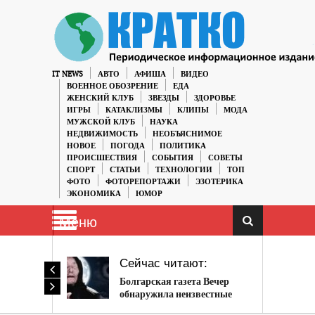
IT NEWS
АВТО
АФИША
ВИДЕО
ВОЕННОЕ ОБОЗРЕНИЕ
ЕДА
ЖЕНСКИЙ КЛУБ
ЗВЕЗДЫ
ЗДОРОВЬЕ
ИГРЫ
КАТАКЛИЗМЫ
КЛИПЫ
МОДА
МУЖСКОЙ КЛУБ
НАУКА
НЕДВИЖИМОСТЬ
НЕОБЪЯСНИМОЕ
НОВОЕ
ПОГОДА
ПОЛИТИКА
ПРОИСШЕСТВИЯ
СОБЫТИЯ
СОВЕТЫ
СПОРТ
СТАТЬИ
ТЕХНОЛОГИИ
ТОП
ФОТО
ФОТОРЕПОРТАЖИ
ЭЗОТЕРИКА
ЭКОНОМИКА
ЮМОР
Меню
Сейчас читают:
Болгарская газета Вечер
обнаружила неизвестные
пророчества Ванги