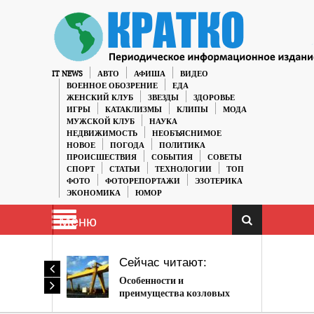
IT NEWS
АВТО
АФИША
ВИДЕО
ВОЕННОЕ ОБОЗРЕНИЕ
ЕДА
ЖЕНСКИЙ КЛУБ
ЗВЕЗДЫ
ЗДОРОВЬЕ
ИГРЫ
КАТАКЛИЗМЫ
КЛИПЫ
МОДА
МУЖСКОЙ КЛУБ
НАУКА
НЕДВИЖИМОСТЬ
НЕОБЪЯСНИМОЕ
НОВОЕ
ПОГОДА
ПОЛИТИКА
ПРОИСШЕСТВИЯ
СОБЫТИЯ
СОВЕТЫ
СПОРТ
СТАТЬИ
ТЕХНОЛОГИИ
ТОП
ФОТО
ФОТОРЕПОРТАЖИ
ЭЗОТЕРИКА
ЭКОНОМИКА
ЮМОР
Меню
Сейчас читают:
Особенности и
преимущества козловых
кранов