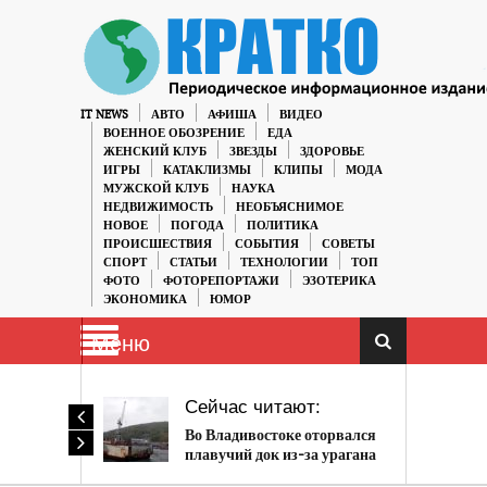
IT NEWS
АВТО
АФИША
ВИДЕО
ВОЕННОЕ ОБОЗРЕНИЕ
ЕДА
ЖЕНСКИЙ КЛУБ
ЗВЕЗДЫ
ЗДОРОВЬЕ
ИГРЫ
КАТАКЛИЗМЫ
КЛИПЫ
МОДА
МУЖСКОЙ КЛУБ
НАУКА
НЕДВИЖИМОСТЬ
НЕОБЪЯСНИМОЕ
НОВОЕ
ПОГОДА
ПОЛИТИКА
ПРОИСШЕСТВИЯ
СОБЫТИЯ
СОВЕТЫ
СПОРТ
СТАТЬИ
ТЕХНОЛОГИИ
ТОП
ФОТО
ФОТОРЕПОРТАЖИ
ЭЗОТЕРИКА
ЭКОНОМИКА
ЮМОР
Меню
Сейчас читают:
Во Владивостоке оторвался
плавучий док из-за урагана
Майсак (ВИДЕО)