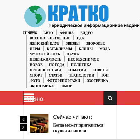
IT NEWS
АВТО
АФИША
ВИДЕО
ВОЕННОЕ ОБОЗРЕНИЕ
ЕДА
ЖЕНСКИЙ КЛУБ
ЗВЕЗДЫ
ЗДОРОВЬЕ
ИГРЫ
КАТАКЛИЗМЫ
КЛИПЫ
МОДА
МУЖСКОЙ КЛУБ
НАУКА
НЕДВИЖИМОСТЬ
НЕОБЪЯСНИМОЕ
НОВОЕ
ПОГОДА
ПОЛИТИКА
ПРОИСШЕСТВИЯ
СОБЫТИЯ
СОВЕТЫ
СПОРТ
СТАТЬИ
ТЕХНОЛОГИИ
ТОП
ФОТО
ФОТОРЕПОРТАЖИ
ЭЗОТЕРИКА
ЭКОНОМИКА
ЮМОР
Меню
Сейчас читают:
Когда может пригодиться
скупка алкоголя