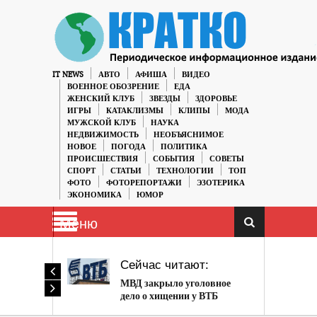
IT NEWS
АВТО
АФИША
ВИДЕО
ВОЕННОЕ ОБОЗРЕНИЕ
ЕДА
ЖЕНСКИЙ КЛУБ
ЗВЕЗДЫ
ЗДОРОВЬЕ
ИГРЫ
КАТАКЛИЗМЫ
КЛИПЫ
МОДА
МУЖСКОЙ КЛУБ
НАУКА
НЕДВИЖИМОСТЬ
НЕОБЪЯСНИМОЕ
НОВОЕ
ПОГОДА
ПОЛИТИКА
ПРОИСШЕСТВИЯ
СОБЫТИЯ
СОВЕТЫ
СПОРТ
СТАТЬИ
ТЕХНОЛОГИИ
ТОП
ФОТО
ФОТОРЕПОРТАЖИ
ЭЗОТЕРИКА
ЭКОНОМИКА
ЮМОР
Меню
Сейчас читают:
МВД закрыло уголовное
дело о хищении у ВТБ
кредита в $225 млн