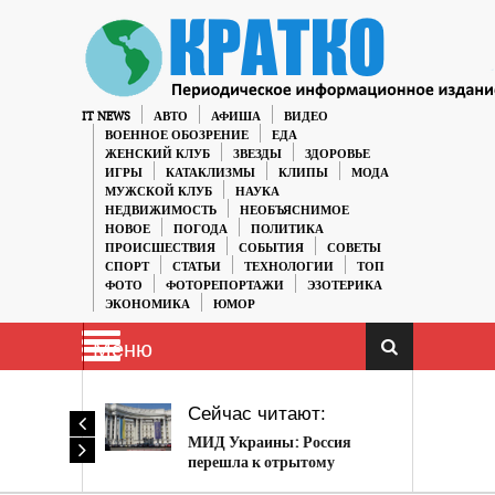
IT NEWS
АВТО
АФИША
ВИДЕО
ВОЕННОЕ ОБОЗРЕНИЕ
ЕДА
ЖЕНСКИЙ КЛУБ
ЗВЕЗДЫ
ЗДОРОВЬЕ
ИГРЫ
КАТАКЛИЗМЫ
КЛИПЫ
МОДА
МУЖСКОЙ КЛУБ
НАУКА
НЕДВИЖИМОСТЬ
НЕОБЪЯСНИМОЕ
НОВОЕ
ПОГОДА
ПОЛИТИКА
ПРОИСШЕСТВИЯ
СОБЫТИЯ
СОВЕТЫ
СПОРТ
СТАТЬИ
ТЕХНОЛОГИИ
ТОП
ФОТО
ФОТОРЕПОРТАЖИ
ЭЗОТЕРИКА
ЭКОНОМИКА
ЮМОР
Меню
Сейчас читают:
МИД Украины: Россия
перешла к отрытому
вооруженному вторжению