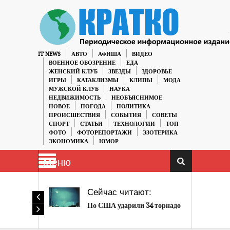
IT NEWS
АВТО
АФИША
ВИДЕО
ВОЕННОЕ ОБОЗРЕНИЕ
ЕДА
ЖЕНСКИЙ КЛУБ
ЗВЕЗДЫ
ЗДОРОВЬЕ
ИГРЫ
КАТАКЛИЗМЫ
КЛИПЫ
МОДА
МУЖСКОЙ КЛУБ
НАУКА
НЕДВИЖИМОСТЬ
НЕОБЪЯСНИМОЕ
НОВОЕ
ПОГОДА
ПОЛИТИКА
ПРОИСШЕСТВИЯ
СОБЫТИЯ
СОВЕТЫ
СПОРТ
СТАТЬИ
ТЕХНОЛОГИИ
ТОП
ФОТО
ФОТОРЕПОРТАЖИ
ЭЗОТЕРИКА
ЭКОНОМИКА
ЮМОР
Меню
Сейчас читают:
По США ударили 34 торнадо