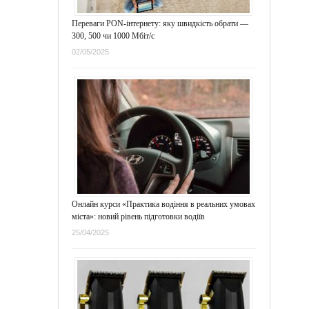
Переваги PON-інтернету: яку швидкість обрати —
300, 500 чи 1000 Мбіт/с
02/05/2025
Онлайн курси «Практика водіння в реальних умовах
міста»: новий рівень підготовки водіїв
25/04/2025