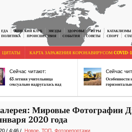
ЕДА
ЖЕНСКИЙ КЛУБ
ЗВЕЗДЫ
ЗДОРОВЬЕ
ИГРЫ
КАТАКЛИЗМЫ
ПОЛИТИКА
ПРОИСШЕСТВИЯ
СОБЫТИЯ
СОВЕТЫ
СПОРТ
СТА
ЦИТАТЫ
КАРТА ЗАРАЖЕНИЯ КОРОНАВИРУСОМ COVID-1
Сейчас читают:
Сейчас чит
63 летняя учительница
Особенности 
сексуально надругалась над
горизонтальн
подростком
бурения
алерея: Мировые Фотографии Д
января 2020 года
20
/
4:46 /
Новое
,
ТОП
,
Фоторепортажи