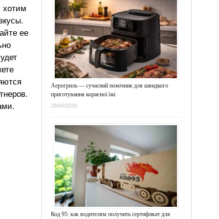
ы хотим
вкусы.
айте ее
ьно
будет
жете
ляются
Аерогриль — сучасний помічник для швидкого
тнеров.
приготування корисної їжі
ами.
28/05/2026
Код 95: как водителям получить сертификат для