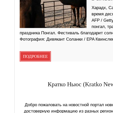
Харадх, С
время дес
AFP / Get
понгал, тр
праздника Понгал. Фестиваль благодарит солн
Фотография: Дивякант Соланки / EPA Квинсле
ПОДРОБНЕЕ
Кратко Ньюс (Kratko New
Добро пожаловать на новостной портал ново
достоверную информацию из разных регионо