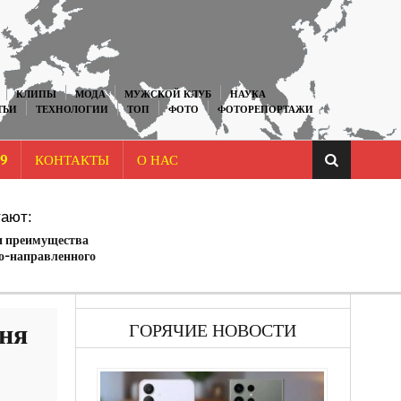
КЛИПЫ
МОДА
МУЖСКОЙ КЛУБ
НАУКА
ТЬИ
ТЕХНОЛОГИИ
ТОП
ФОТО
ФОТОРЕПОРТАЖИ
9
КОНТАКТЫ
О НАС
ают:
и преимущества
о-направленного
ня
ГОРЯЧИЕ НОВОСТИ