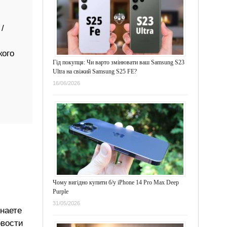
/
кого
Гід покупця: Чи варто змінювати ваш Samsung S23
Ultra на свіжий Samsung S25 FE?
16/06/2026
Чому вигідно купити б/у iPhone 14 Pro Max Deep
Purple
31/05/2026
знаете
овости