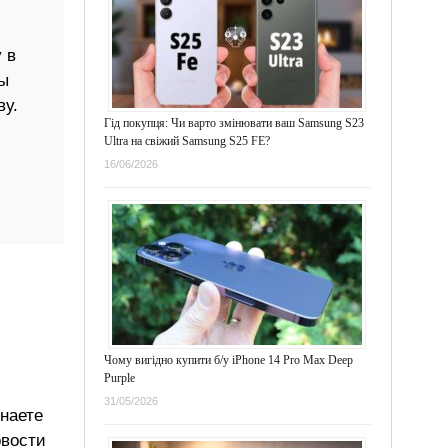
 в
ы
ву.
Гід покупця: Чи варто змінювати ваш Samsung S23
Ultra на свіжий Samsung S25 FE?
16/06/2026
Чому вигідно купити б/у iPhone 14 Pro Max Deep
Purple
31/05/2026
знаете
овости