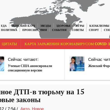
ЕДА
ЖЕНСКИЙ КЛУБ
ЗВЕЗДЫ
ЗДОРОВЬЕ
ИГРЫ
КАТАКЛИЗМЫ
ПОЛИТИКА
ПРОИСШЕСТВИЯ
СОБЫТИЯ
СОВЕТЫ
СПОРТ
СТА
ЦИТАТЫ
КАРТА ЗАРАЖЕНИЯ КОРОНАВИРУСОМ COVID-1
Сейчас читают:
Сейчас чит
Ученые США анонсировали
Женский Форе
сенсационную версию
появления К-19 в Ухане в 2012
году
яное ДТП-в тюрьму на 15
овые законы
12
/
7:54 /
Авто
,
Новое