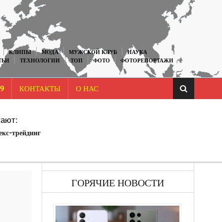
КЛИПЫ
МОДА
МУЖСКОЙ КЛУБ
НАУКА
ТЬИ
ТЕХНОЛОГИИ
ТОП
ФОТО
ФОТОРЕПОРТАЖИ
9
КОНТАКТЫ
О НАС
ают:
кс-трейдинг
ГОРЯЧИЕ НОВОСТИ