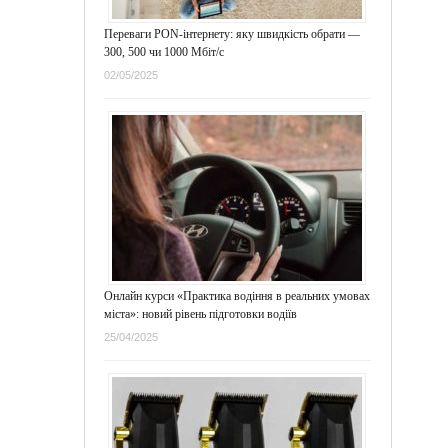
Переваги PON-інтернету: яку швидкість обрати —
300, 500 чи 1000 Мбіт/с
02/05/2025
Онлайн курси «Практика водіння в реальних умовах
міста»: новий рівень підготовки водіїв
25/04/2025