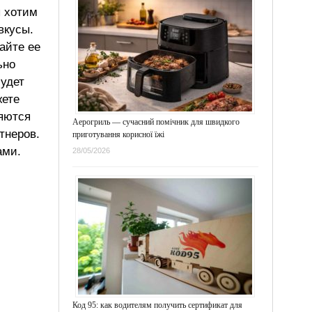
ы хотим
вкусы.
айте ее
ьно
будет
жете
ляются
Аерогриль — сучасний помічник для швидкого
тнеров.
приготування корисної їжі
ами.
28/05/2026
Код 95: как водителям получить сертификат для