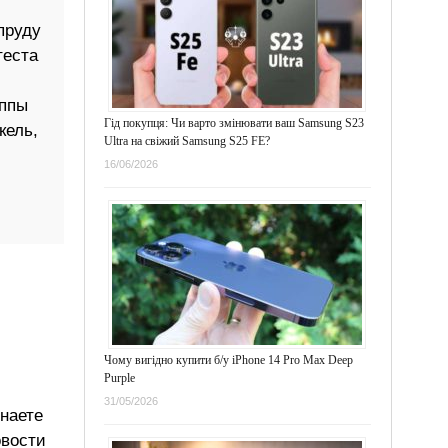
пруду
теста
уппы
Гід покупця: Чи варто змінювати ваш Samsung S23
кель,
Ultra на свіжий Samsung S25 FE?
16/06/2026
Чому вигідно купити б/у iPhone 14 Pro Max Deep
Purple
31/05/2026
знаете
овости