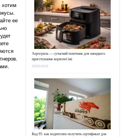
ы хотим
вкусы.
айте ее
ьно
будет
жете
ляются
Аерогриль — сучасний помічник для швидкого
тнеров.
приготування корисної їжі
ами.
28/05/2026
Код 95: как водителям получить сертификат для