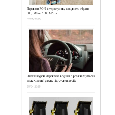
Переваги PON-інтернету: яку швидкість обрати —
300, 500 чи 1000 Мбіт/с
02/05/2025
Онлайн курси «Практика водіння в реальних умовах
міста»: новий рівень підготовки водіїв
25/04/2025