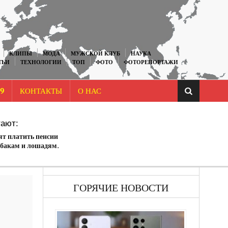
КЛИПЫ
МОДА
МУЖСКОЙ КЛУБ
НАУКА
ТЬИ
ТЕХНОЛОГИИ
ТОП
ФОТО
ФОТОРЕПОРТАЖИ
9
КОНТАКТЫ
О НАС
ают:
ят платить пенсии
бакам и лошадям.
5
ГОРЯЧИЕ НОВОСТИ