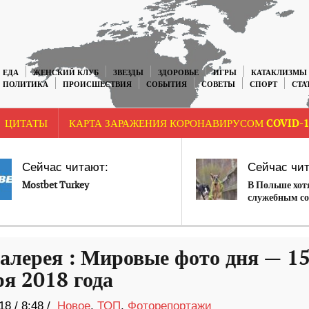
ЕДА
ЖЕНСКИЙ КЛУБ
ЗВЕЗДЫ
ЗДОРОВЬЕ
ИГРЫ
КАТАКЛИЗМЫ
ПОЛИТИКА
ПРОИСШЕСТВИЯ
СОБЫТИЯ
СОВЕТЫ
СПОРТ
СТА
ЦИТАТЫ
КАРТА ЗАРАЖЕНИЯ КОРОНАВИРУСОМ COVID-1
Сейчас читают:
Сейчас чит
Mostbet Turkey
В Польше хот
служебным со
алерея : Мировые фото дня — 1
ря 2018 года
18
/
8:48 /
Новое
,
ТОП
,
Фоторепортажи