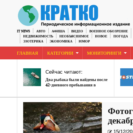
IT NEWS
АВТО
АФИША
ВИДЕО
ВОЕННОЕ ОБОЗРЕНИЕ
НЕДВИЖИМОСТЬ
НЕОБЪЯСНИМОЕ
НОВОЕ
ПОГОДА
ЭЗОТЕРИКА
ЭКОНОМИКА
ЮМОР
ГЛАВНАЯ
КАТЕГОРИИ
МОНИТОРИНГИ
Сейчас читают:
Два рыбака были найдены после
42-дневного пребывания в
Тихом океане. Возможно, они
съели третьего человека
Фотог
декаб
15/12/20