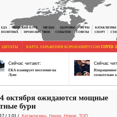
ЕДА
ЖЕНСКИЙ КЛУБ
ЗВЕЗДЫ
ЗДОРОВЬЕ
ИГРЫ
КАТАКЛИЗМЫ
ПОЛИТИКА
ПРОИСШЕСТВИЯ
СОБЫТИЯ
СОВЕТЫ
СПОРТ
СТА
ЦИТАТЫ
КАРТА ЗАРАЖЕНИЯ КОРОНАВИРУСОМ COVID-1
Сейчас читают:
Сейчас чит
ЕКА планирует поселение на
Извращенное 
Луне
сознательно 
19 на вечерин
14 октября ожидаются мощные
тные бури
17
/
1:01 /
Катаклизмы
,
Наука
,
Новое
,
ТОП