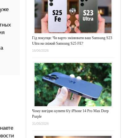
 уже
тных
ия
Гід покупця: Чи варто змінювати ваш Samsung S23
Ultra на свіжий Samsung S25 FE?
та
16/06/2026
Чому вигідно купити б/у iPhone 14 Pro Max Deep
Purple
31/05/2026
знаете
овости