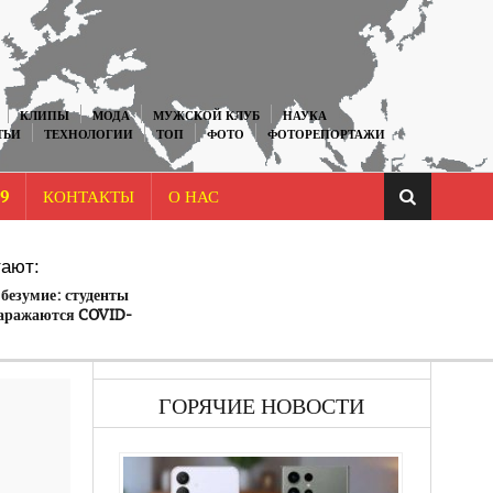
КЛИПЫ
МОДА
МУЖСКОЙ КЛУБ
НАУКА
ТЬИ
ТЕХНОЛОГИИ
ТОП
ФОТО
ФОТОРЕПОРТАЖИ
9
КОНТАКТЫ
О НАС
ают:
безумие: студенты
заражаются COVID-
ках!
ГОРЯЧИЕ НОВОСТИ