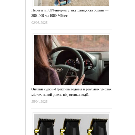
Переваги PON-інтернету: яку швидкість обрати —
300, 500 чи 1000 Мбіт/с
02/05/2025
Онлайн курси «Практика водіння в реальних умовах
міста»: новий рівень підготовки водіїв
25/04/2025