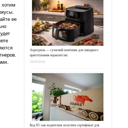
ы хотим
вкусы.
айте ее
ьно
будет
жете
ляются
Аерогриль — сучасний помічник для швидкого
тнеров.
приготування корисної їжі
ами.
28/05/2026
Код 95: как водителям получить сертификат для