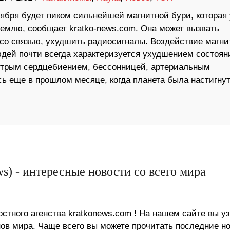
тября будет пиком сильнейшей магнитной бури, которая
Землю, сообщает kratko-news.com. Она может вызвать
со связью, ухудшить радиосигналы. Воздействие магни
юдей почти всегда характеризуется ухудшением состоян
стрым сердцебиением, бессонницей, артериальным
ь еще в прошлом месяце, когда планета была настигну
s) - интересные новости со всего мира
стного агенства kratkonews.com ! На нашем сайте вы у
в мира. Чаще всего вы можете прочитать последние н