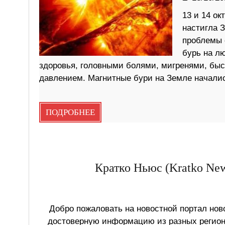
13 и 14 ок
настигла 
проблемы 
бурь на л
здоровья, головными болями, мигренями, бы
давлением. Магнитные бури на Земле началис
ПОДРОБНЕЕ
Кратко Ньюс (Kratko New
Добро пожаловать на новостной портал ново
достоверную информацию из разных регионо