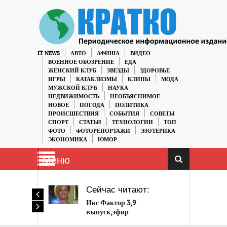
IT NEWS
АВТО
АФИША
ВИДЕО
ВОЕННОЕ ОБОЗРЕНИЕ
ЕДА
ЖЕНСКИЙ КЛУБ
ЗВЕЗДЫ
ЗДОРОВЬЕ
ИГРЫ
КАТАКЛИЗМЫ
КЛИПЫ
МОДА
МУЖСКОЙ КЛУБ
НАУКА
НЕДВИЖИМОСТЬ
НЕОБЪЯСНИМОЕ
НОВОЕ
ПОГОДА
ПОЛИТИКА
ПРОИСШЕСТВИЯ
СОБЫТИЯ
СОВЕТЫ
СПОРТ
СТАТЬИ
ТЕХНОЛОГИИ
ТОП
ФОТО
ФОТОРЕПОРТАЖИ
ЭЗОТЕРИКА
ЭКОНОМИКА
ЮМОР
Меню
Сейчас читают:
Икс Фактор 3,9
выпуск,эфир
27.10.2012.Видео