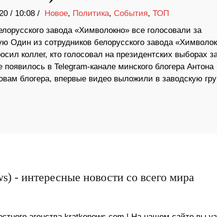
20
/
10:08 /
Новое
,
Политика
,
События
,
ТОП
елорусского завода «Химволокно» все голосовали за
ую Один из сотрудников белорусского завода «Химволок
осил коллег, кто голосовал на президентских выборах з
е появилось в Telegram-канале минского блогера Антона
ловам блогера, впервые видео выложили в заводскую гру
s) - интересные новости со всего мира
стного агенства kratkonews.com ! На нашем сайте вы у