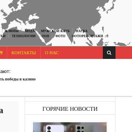
КЛИПЫ
МОДА
МУЖСКОЙ КЛУБ
НАУКА
ТЬИ
ТЕХНОЛОГИИ
ТОП
ФОТО
ФОТОРЕПОРТАЖИ
9
КОНТАКТЫ
О НАС
ают:
ть победы в казино
а
ГОРЯЧИЕ НОВОСТИ