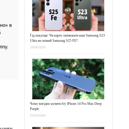
но» в
а
Гід покупця: Чи варто змінювати ваш Samsung S23
Ultra на свіжий Samsung S25 FE?
ппу.
16/06/2026
Чому вигідно купити б/у iPhone 14 Pro Max Deep
Purple
31/05/2026
знаете