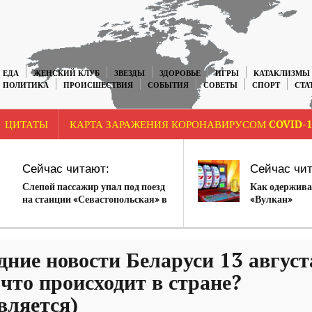
ЕДА
ЖЕНСКИЙ КЛУБ
ЗВЕЗДЫ
ЗДОРОВЬЕ
ИГРЫ
КАТАКЛИЗМЫ
ПОЛИТИКА
ПРОИСШЕСТВИЯ
СОБЫТИЯ
СОВЕТЫ
СПОРТ
СТА
ЦИТАТЫ
КАРТА ЗАРАЖЕНИЯ КОРОНАВИРУСОМ COVID-1
Сейчас читают:
Сейчас чит
Слепой пассажир упал под поезд
Как одержива
на станции «Севастопольская» в
«Вулкан»
Москве
дние новости Беларуси 13 август
 что происходит в стране?
вляется)