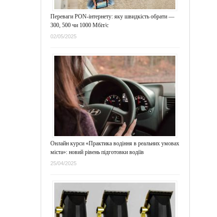
Переваги PON-інтернету: яку швидкість обрати —
300, 500 чи 1000 Мбіт/с
02/05/2025
Онлайн курси «Практика водіння в реальних умовах
міста»: новий рівень підготовки водіїв
25/04/2025