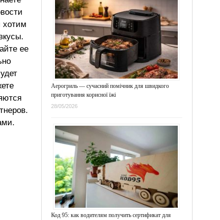
овости
ы хотим
вкусы.
айте ее
ьно
будет
жете
Аерогриль — сучасний помічник для швидкого
приготування корисної їжі
ляются
28/05/2026
тнеров.
ами.
Код 95: как водителям получить сертификат для