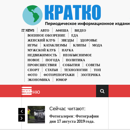
IT NEWS
АВТО
АФИША
ВИДЕО
ВОЕННОЕ ОБОЗРЕНИЕ
ЕДА
ЖЕНСКИЙ КЛУБ
ЗВЕЗДЫ
ЗДОРОВЬЕ
ИГРЫ
КАТАКЛИЗМЫ
КЛИПЫ
МОДА
МУЖСКОЙ КЛУБ
НАУКА
НЕДВИЖИМОСТЬ
НЕОБЪЯСНИМОЕ
НОВОЕ
ПОГОДА
ПОЛИТИКА
ПРОИСШЕСТВИЯ
СОБЫТИЯ
СОВЕТЫ
СПОРТ
СТАТЬИ
ТЕХНОЛОГИИ
ТОП
ФОТО
ФОТОРЕПОРТАЖИ
ЭЗОТЕРИКА
ЭКОНОМИКА
ЮМОР
Меню
Сейчас читают:
Фотогалерея: Фотографии
дня 17 августа 2019 года.