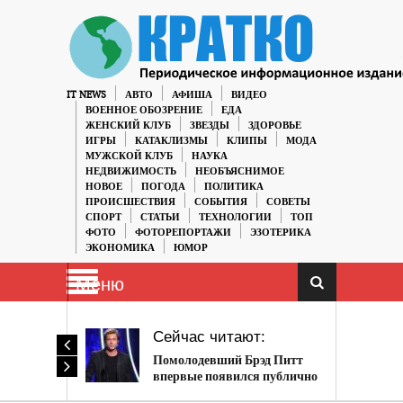
IT NEWS
АВТО
АФИША
ВИДЕО
ВОЕННОЕ ОБОЗРЕНИЕ
ЕДА
ЖЕНСКИЙ КЛУБ
ЗВЕЗДЫ
ЗДОРОВЬЕ
ИГРЫ
КАТАКЛИЗМЫ
КЛИПЫ
МОДА
МУЖСКОЙ КЛУБ
НАУКА
НЕДВИЖИМОСТЬ
НЕОБЪЯСНИМОЕ
НОВОЕ
ПОГОДА
ПОЛИТИКА
ПРОИСШЕСТВИЯ
СОБЫТИЯ
СОВЕТЫ
СПОРТ
СТАТЬИ
ТЕХНОЛОГИИ
ТОП
ФОТО
ФОТОРЕПОРТАЖИ
ЭЗОТЕРИКА
ЭКОНОМИКА
ЮМОР
Меню
Сейчас читают:
Помолодевший Брэд Питт
впервые появился публично
после развода с Анджелиной