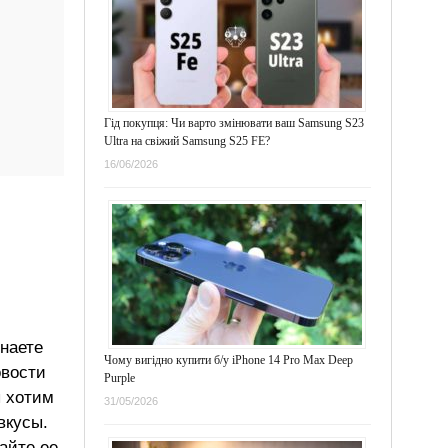
Гід покупця: Чи варто змінювати ваш Samsung S23
Ultra на свіжий Samsung S25 FE?
16/06/2026
знаете
Чому вигідно купити б/у iPhone 14 Pro Max Deep
овости
Purple
ы хотим
31/05/2026
вкусы.
айте ее