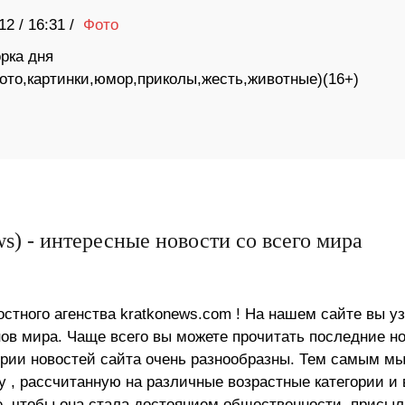
12
/
16:31 /
Фото
рка дня
фото,картинки,юмор,приколы,жесть,животные)(16+)
s) - интересные новости со всего мира
стного агенства kratkonews.com ! На нашем сайте вы у
в мира. Чаще всего вы можете прочитать последние н
ории новостей сайта очень разнообразны. Тем самым м
 , рассчитанную на различные возрастные категории и 
е, чтобы она стала достоянием общественности, присыл