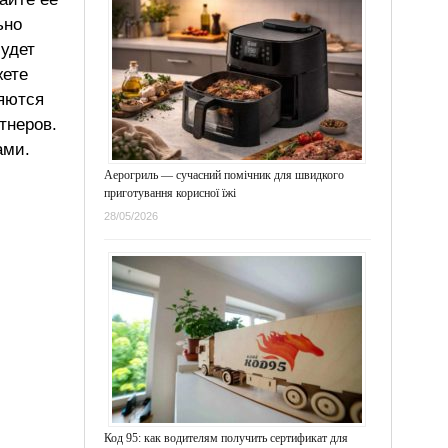
ьно
будет
жете
ляются
тнеров.
ами.
Аерогриль — сучасний помічник для швидкого
приготування корисної їжі
28/05/2026
Код 95: как водителям получить сертификат для