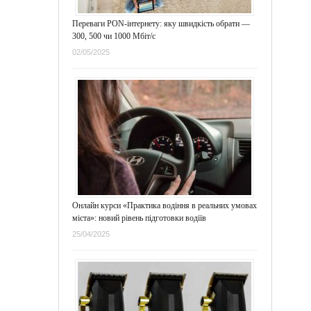
Переваги PON-інтернету: яку швидкість обрати —
300, 500 чи 1000 Мбіт/с
02/05/2025
Онлайн курси «Практика водіння в реальних умовах
міста»: новий рівень підготовки водіїв
25/04/2025