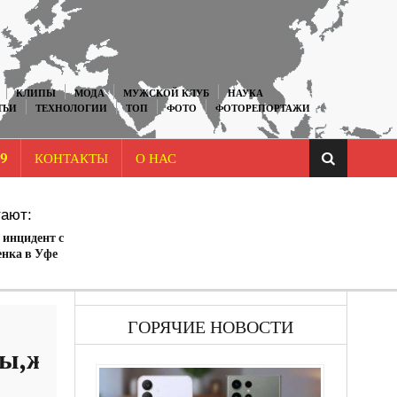
КЛИПЫ
МОДА
МУЖСКОЙ КЛУБ
НАУКА
ТЬИ
ТЕХНОЛОГИИ
ТОП
ФОТО
ФОТОРЕПОРТАЖИ
9
КОНТАКТЫ
О НАС
ают:
 инцидент с
енка в Уфе
ГОРЯЧИЕ НОВОСТИ
ы,жесть,животные)