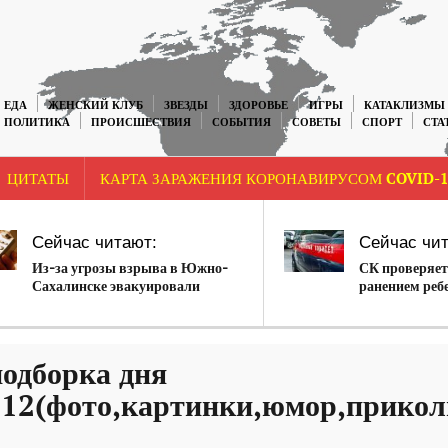
ЕДА
ЖЕНСКИЙ КЛУБ
ЗВЕЗДЫ
ЗДОРОВЬЕ
ИГРЫ
КАТАКЛИЗМЫ
ПОЛИТИКА
ПРОИСШЕСТВИЯ
СОБЫТИЯ
СОВЕТЫ
СПОРТ
СТА
ЦИТАТЫ
КАРТА ЗАРАЖЕНИЯ КОРОНАВИРУСОМ COVID-1
Сейчас читают:
Сейчас чит
Из-за угрозы взрыва в Южно-
СК проверяет
Сахалинске эвакуировали
ранением реб
мэрию
одборка дня
.12(фото,картинки,юмор,прикол