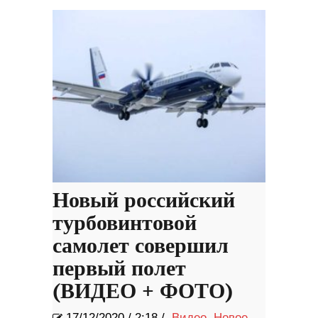
Новый российский
турбовинтовой
самолет совершил
первый полет
(ВИДЕО + ФОТО)
17/12/2020
/
2:18 /
Видео
,
Новое
,