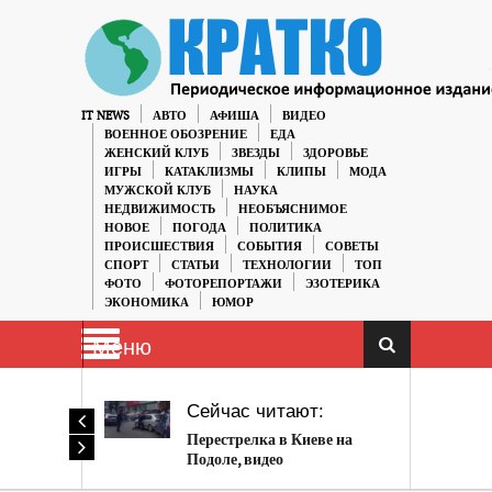
IT NEWS
АВТО
АФИША
ВИДЕО
ВОЕННОЕ ОБОЗРЕНИЕ
ЕДА
ЖЕНСКИЙ КЛУБ
ЗВЕЗДЫ
ЗДОРОВЬЕ
ИГРЫ
КАТАКЛИЗМЫ
КЛИПЫ
МОДА
МУЖСКОЙ КЛУБ
НАУКА
НЕДВИЖИМОСТЬ
НЕОБЪЯСНИМОЕ
НОВОЕ
ПОГОДА
ПОЛИТИКА
ПРОИСШЕСТВИЯ
СОБЫТИЯ
СОВЕТЫ
СПОРТ
СТАТЬИ
ТЕХНОЛОГИИ
ТОП
ФОТО
ФОТОРЕПОРТАЖИ
ЭЗОТЕРИКА
ЭКОНОМИКА
ЮМОР
Меню
Сейчас читают:
Перестрелка в Киеве на
Подоле, видео