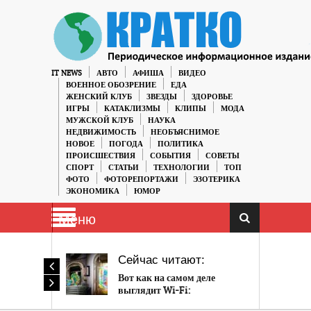
IT NEWS
АВТО
АФИША
ВИДЕО
ВОЕННОЕ ОБОЗРЕНИЕ
ЕДА
ЖЕНСКИЙ КЛУБ
ЗВЕЗДЫ
ЗДОРОВЬЕ
ИГРЫ
КАТАКЛИЗМЫ
КЛИПЫ
МОДА
МУЖСКОЙ КЛУБ
НАУКА
НЕДВИЖИМОСТЬ
НЕОБЪЯСНИМОЕ
НОВОЕ
ПОГОДА
ПОЛИТИКА
ПРОИСШЕСТВИЯ
СОБЫТИЯ
СОВЕТЫ
СПОРТ
СТАТЬИ
ТЕХНОЛОГИИ
ТОП
ФОТО
ФОТОРЕПОРТАЖИ
ЭЗОТЕРИКА
ЭКОНОМИКА
ЮМОР
Меню
Сейчас читают:
Вот как на самом деле
выглядит Wi-Fi:
Ужасающий призрак!