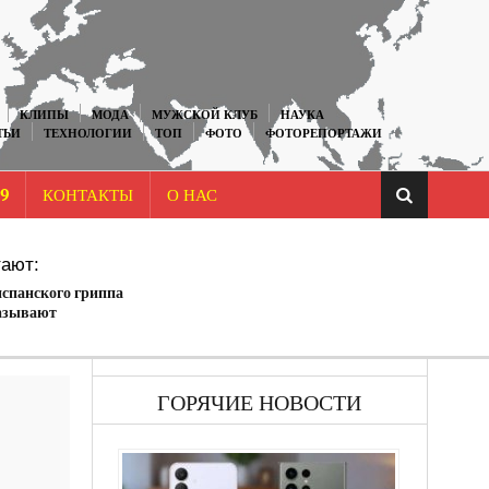
КЛИПЫ
МОДА
МУЖСКОЙ КЛУБ
НАУКА
ТЬИ
ТЕХНОЛОГИИ
ТОП
ФОТО
ФОТОРЕПОРТАЖИ
9
КОНТАКТЫ
О НАС
ают:
спанского гриппа
казывают
 больницы США и
лках (ФОТО)
ГОРЯЧИЕ НОВОСТИ