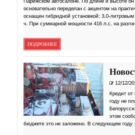
Парижском автосалоне. По длине и высоте он
основательно переделан с акцентом на практ
оснащен гибридной установкой: 3,0-литровым
ч. При суммарной мощности 416 л.с. на разгон
ПОДРОБНЕЕ
Новос
12/12/20
Кредит от 
году не пл
Белорусси
этом сооб
бюджете это не заложено. В следующем году 