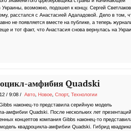
ого знаменитого фрезеровщика страны и начинающей
 Украины, возможно, подошел к концу. Сергей Светлаков
ему, расстался с Анастасией Адаладовой. Дело в том, ч
авно не появляется вместе на публике, а теперь журна
ще и тот факт, что Анастасия снова вернулась на Украи
оцикл-амфибия Quadski
12
/
9:08 /
Авто
,
Новое
,
Спорт
,
Технологии
Gibbs наконец-то представила серийную модель
ла-амфибии Quadski. После нескольких лет презентаци
енных концептов компания Gibbs наконец-то представил
модель квадроцикла-амфибии Quadski. Гибрид квадрика