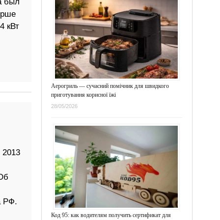
а был
орше
4 кВт
Аерогриль — сучасний помічник для швидкого
приготування корисної їжі
28/05/2026
 2013
Об
 РФ.
Код 95: как водителям получить сертификат для