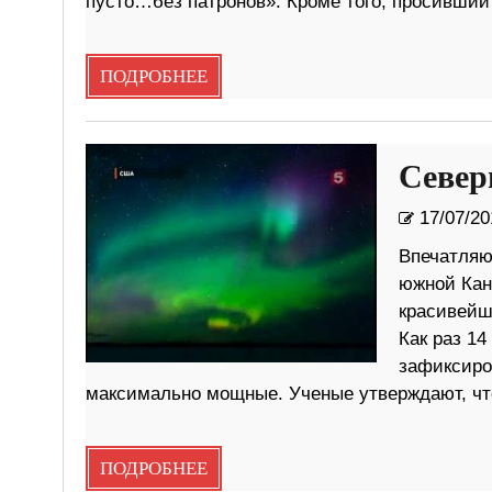
пусто…без патронов». Кроме того, просивши
ПОДРОБНЕЕ
Север
17/07/20
Впечатляю
южной Кан
красивейш
Как раз 1
зафиксиро
максимально мощные. Ученые утверждают, что
ПОДРОБНЕЕ