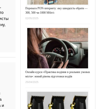
,
Переваги PON-інтернету: яку швидкість обрати —
то
300, 500 чи 1000 Мбіт/с
листы
02/05/2025
ну,
Онлайн курси «Практика водіння в реальних умовах
міста»: новий рівень підготовки водіїв
25/04/2025
й
а
 и