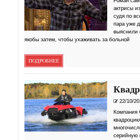
Роман сам
актрисы из
судя по вс
пара уже д
выяснили е
якобы затем, чтобы ухаживать за больной
ПОДРОБНЕЕ
Квадр
22/10/20
Компания 
квадроцик
многочисл
серийную 