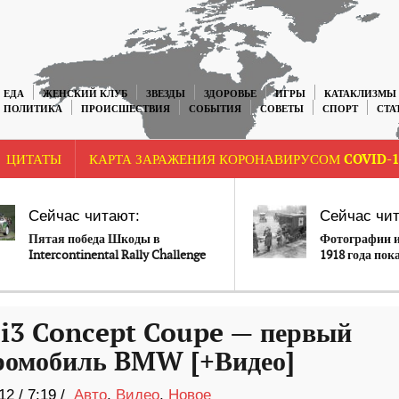
ЕДА
ЖЕНСКИЙ КЛУБ
ЗВЕЗДЫ
ЗДОРОВЬЕ
ИГРЫ
КАТАКЛИЗМЫ
ПОЛИТИКА
ПРОИСШЕСТВИЯ
СОБЫТИЯ
СОВЕТЫ
СПОРТ
СТА
ЦИТАТЫ
КАРТА ЗАРАЖЕНИЯ КОРОНАВИРУСОМ COVID-1
Сейчас читают:
Сейчас чит
Пятая победа Шкоды в
Фотографии и
Intercontinental Rally Challenge
1918 года по
многолюдные
тела на носи
3 Concept Coupe — первый
ромобиль BMW [+Видео]
12
/
7:19 /
Авто
,
Видео
,
Новое