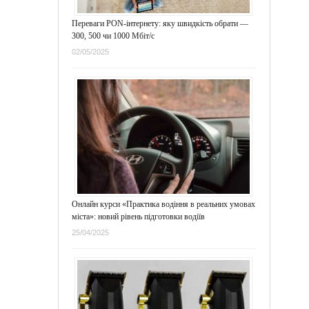
Переваги PON-інтернету: яку швидкість обрати —
300, 500 чи 1000 Мбіт/с
02/05/2025
Онлайн курси «Практика водіння в реальних умовах
міста»: новий рівень підготовки водіїв
25/04/2025