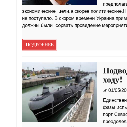
предполаг
экономические цели,а скорее политические.Н
не поступало. В скором времени Украина пр
должны были сорвать проведение мероприяти
ПОДРОБНЕЕ
Подво
ходу!
01/05/20
Единствен
фазы испы
порт Сева
преодолел