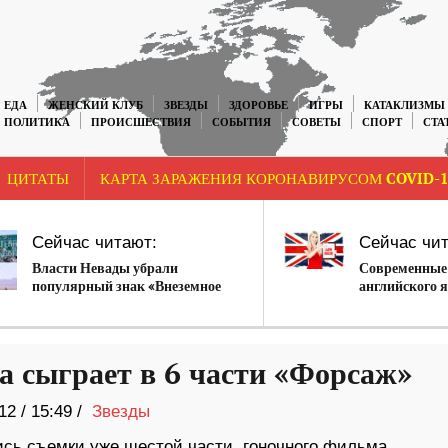
ЕДА
ЖЕНСКИЙ КЛУБ
ЗВЕЗДЫ
ЗДОРОВЬЕ
ИГРЫ
КАТАКЛИЗМЫ
ПОЛИТИКА
ПРОИСШЕСТВИЯ
СОБЫТИЯ
СОВЕТЫ
СПОРТ
СТА
ЦИТАТЫ
КАРТА ЗАРАЖЕНИЯ КОРОНАВИРУСОМ COVID-1
Сейчас читают:
Сейчас чит
Власти Невады убрали
Современные 
популярный знак «Внеземное
английского 
шоссе» около «Зоны 51»
а сыграет в 6 части «Форсаж»
12
/
15:49 /
Звезды
ись съемки уже шестой части гоночного фильма