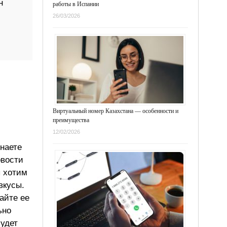
н
работы в Испании
26/03/2026
Виртуальный номер Казахстана — особенности и
преимущества
12/02/2026
знаете
овости
ы хотим
вкусы.
айте ее
ьно
будет