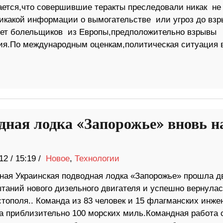
ается,что совершившие теракты преследовали никак не
икакой информации о вымогательстве или угроз до взр
имет болельщиков из Европы,предположительно взрывы
я.По международным оценкам,политическая ситуация 
дная лодка «Запорожье» вновь н
12
/
15:19 /
Новое
,
Технологии
ная Украинская подводная лодка «Запорожье» прошла д
таний нового дизельного двигателя и успешно вернулас
стополя.. Команда из 83 человек и 15 флагманских инже
а приблизительно 100 морских миль.Командная работа 