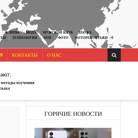
КЛИПЫ
МОДА
МУЖСКОЙ КЛУБ
НАУКА
ТЬИ
ТЕХНОЛОГИИ
ТОП
ФОТО
ФОТОРЕПОРТАЖИ
9
КОНТАКТЫ
О НАС
ают:
методы изучения
языка
ГОРЯЧИЕ НОВОСТИ