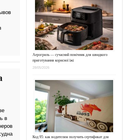
ывов
в
Аерогриль — сучасний помічник для швидкого
приготування корисної їжі
28/05/2026
а
ве
ь в
неров
судна
Код 95: как водителям получить сертификат для