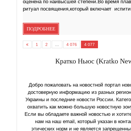
оценена по наивысшей степени.Во время пла
ритуал посвящения,который включает испити
ПОДРОБНЕЕ
1
2
…
4 076
4 077
Кратко Ньюс (Kratko New
Добро пожаловать на новостной портал ново
достоверную информацию из разных регионо
Украины и последние новости России. Катег
охватить как можно большую новостную зону
Если вы обладаете важной новостью и хотит
нам на наш email, который указан в конт
этических норм и не является запрещенным