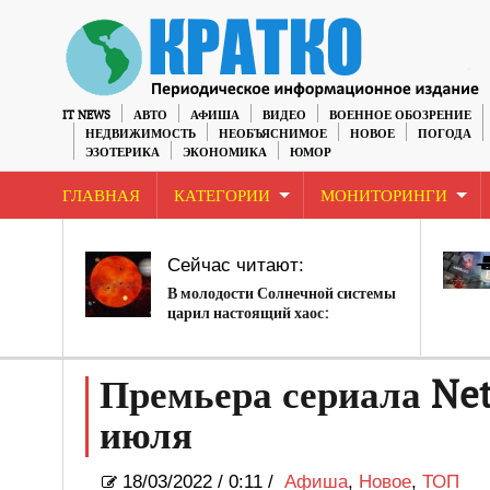
IT NEWS
АВТО
АФИША
ВИДЕО
ВОЕННОЕ ОБОЗРЕНИЕ
НЕДВИЖИМОСТЬ
НЕОБЪЯСНИМОЕ
НОВОЕ
ПОГОДА
ЭЗОТЕРИКА
ЭКОНОМИКА
ЮМОР
ГЛАВНАЯ
КАТЕГОРИИ
МОНИТОРИНГИ
Сейчас читают:
В молодости Солнечной системы
царил настоящий хаос:
катастрофические столкновения
астероидов были обычным
явлением
Премьера сериала Netf
июля
18/03/2022
/
0:11 /
Афиша
,
Новое
,
ТОП