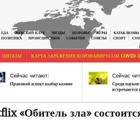
ЕДА
ЖЕНСКИЙ КЛУБ
ЗВЕЗДЫ
ЗДОРОВЬЕ
ИГРЫ
КАТАКЛИЗМЫ
ПОЛИТИКА
ПРОИСШЕСТВИЯ
СОБЫТИЯ
СОВЕТЫ
СПОРТ
СТА
ЦИТАТЫ
КАРТА ЗАРАЖЕНИЯ КОРОНАВИРУСОМ COVID-1
Сейчас читают:
Сейчас чит
Правовой аспект выбор казино
Среди пауков
встречаются 
lix «Обитель зла» состоитс