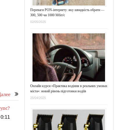
Переваги PON-інтернету: яку швидкість обрати —
300, 500 чи 1000 Мбіт/с
02/05/2025
Онлайн курси «Практика водіння в реальних умовах
міста»: новий рівень підготовки водіїв
алее
25/04/2025
Sync?
0:11