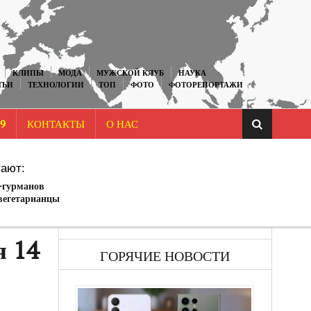
КЛИПЫ
МОДА
МУЖСКОЙ КЛУБ
НАУКА
ТЬИ
ТЕХНОЛОГИИ
ТОП
ФОТО
ФОТОРЕПОРТАЖИ
9
КОНТАКТЫ
О НАС
ают:
-гурманов
вегетарианцы
я 14
ГОРЯЧИЕ НОВОСТИ