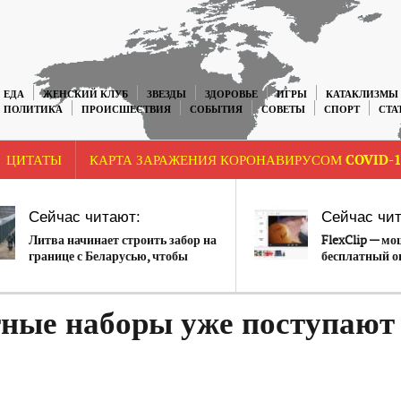
ЕДА
ЖЕНСКИЙ КЛУБ
ЗВЕЗДЫ
ЗДОРОВЬЕ
ИГРЫ
КАТАКЛИЗМЫ
ПОЛИТИКА
ПРОИСШЕСТВИЯ
СОБЫТИЯ
СОВЕТЫ
СПОРТ
СТА
ЦИТАТЫ
КАРТА ЗАРАЖЕНИЯ КОРОНАВИРУСОМ COVID-1
Сейчас читают:
Сейчас чит
Литва начинает строить забор на
FlexClip — м
границе с Беларусью, чтобы
бесплатный о
защититься от мигрантов
видео
тные наборы уже поступают