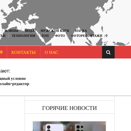
КЛИПЫ
МОДА
МУЖСКОЙ КЛУБ
НАУКА
ТЬИ
ТЕХНОЛОГИИ
ТОП
ФОТО
ФОТОРЕПОРТАЖИ
9
КОНТАКТЫ
О НАС
ают:
ощный условно
нлайн-редактор
ГОРЯЧИЕ НОВОСТИ