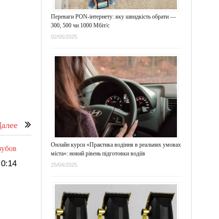
Переваги PON-інтернету: яку швидкість обрати —
300, 500 чи 1000 Мбіт/с
02/05/2025
алее
Онлайн курси «Практика водіння в реальних умовах
зубов
міста»: новий рівень підготовки водіїв
0:14
25/04/2025