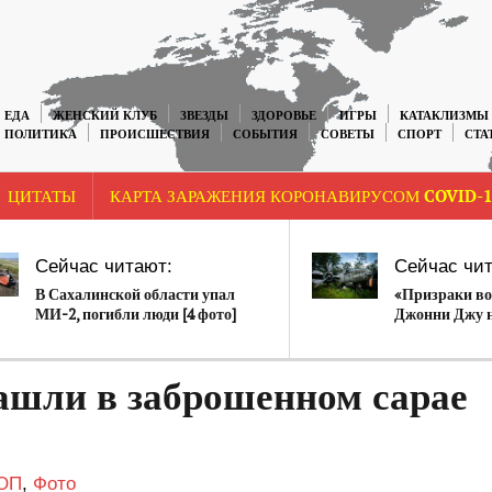
ЕДА
ЖЕНСКИЙ КЛУБ
ЗВЕЗДЫ
ЗДОРОВЬЕ
ИГРЫ
КАТАКЛИЗМЫ
ПОЛИТИКА
ПРОИСШЕСТВИЯ
СОБЫТИЯ
СОВЕТЫ
СПОРТ
СТА
ЦИТАТЫ
КАРТА ЗАРАЖЕНИЯ КОРОНАВИРУСОМ COVID-1
Сейчас читают:
Сейчас чит
В Сахалинской области упал
«Призраки в
МИ-2, погибли люди [4 фото]
Джонни Джу 
самолетов Вт
фото)
ашли в заброшенном сарае
ОП
,
Фото