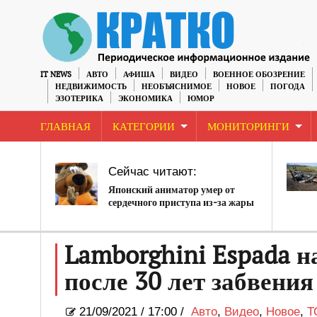
IT NEWS
АВТО
АФИША
ВИДЕО
ВОЕННОЕ ОБОЗРЕНИЕ
НЕДВИЖИМОСТЬ
НЕОБЪЯСНИМОЕ
НОВОЕ
ПОГОДА
ЭЗОТЕРИКА
ЭКОНОМИКА
ЮМОР
ГЛАВНАЯ
КАТЕГОРИИ
МОНИТОРИНГИ
Сейчас читают:
Японский аниматор умер от
сердечного приступа из-за жары
Lamborghini Espada н
после 30 лет забвения
21/09/2021
/
17:00 /
Авто
,
Видео
,
Новое
,
Т