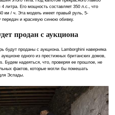
ашин этого типа. Под капотом прекрасного Ламбо
4 литра. Его мощность составляет 350 л.с., что
0 км / ч. Эта модель имеет правый руль, 5-
 передач и красивую синюю обивку.
дет продан с аукциона
рь будут проданы с аукциона. Lamborghini наверняка
 аукционе одного из престижных британских домов,
s. Будем надеяться, что, проверяя ее прошлое, не
льных фактов, которые могли бы помешать
ля Эспады.