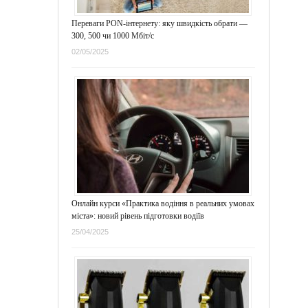
Переваги PON-інтернету: яку швидкість обрати —
300, 500 чи 1000 Мбіт/с
02/05/2025
Онлайн курси «Практика водіння в реальних умовах
міста»: новий рівень підготовки водіїв
25/04/2025