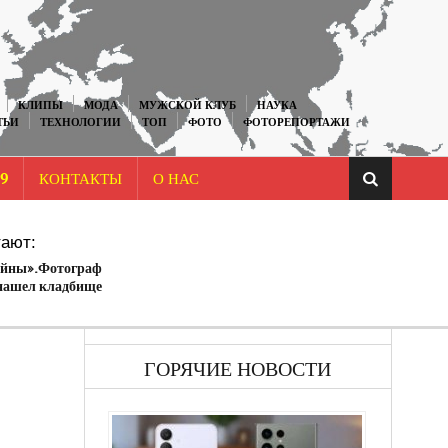
КЛИПЫ
МОДА
МУЖСКОЙ КЛУБ
НАУКА
ТЬИ
ТЕХНОЛОГИИ
ТОП
ФОТО
ФОТОРЕПОРТАЖИ
9
КОНТАКТЫ
О НАС
ают:
ойны».Фотограф
нашел кладбище
орой Мировой (14
ГОРЯЧИЕ НОВОСТИ