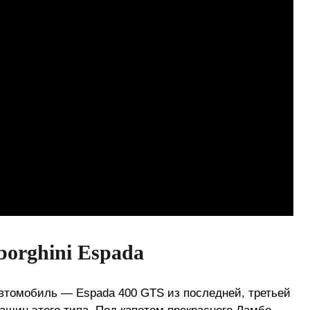
orghini Espada
втомобиль — Espada 400 GTS из последней, третьей