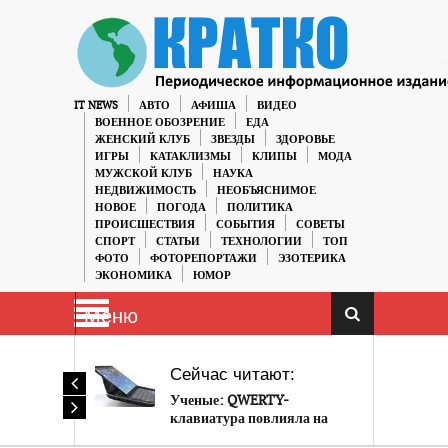
IT NEWS
АВТО
АФИША
ВИДЕО
ВОЕННОЕ ОБОЗРЕНИЕ
ЕДА
ЖЕНСКИЙ КЛУБ
ЗВЕЗДЫ
ЗДОРОВЬЕ
ИГРЫ
КАТАКЛИЗМЫ
КЛИПЫ
МОДА
МУЖСКОЙ КЛУБ
НАУКА
НЕДВИЖИМОСТЬ
НЕОБЪЯСНИМОЕ
НОВОЕ
ПОГОДА
ПОЛИТИКА
ПРОИСШЕСТВИЯ
СОБЫТИЯ
СОВЕТЫ
СПОРТ
СТАТЬИ
ТЕХНОЛОГИИ
ТОП
ФОТО
ФОТОРЕПОРТАЖИ
ЭЗОТЕРИКА
ЭКОНОМИКА
ЮМОР
Меню
Сейчас читают:
Ученые: QWERTY-
клавиатура повлияла на
рейтинги фильмов