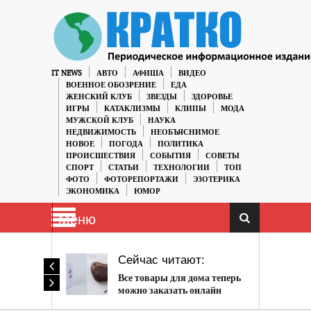
IT NEWS
АВТО
АФИША
ВИДЕО
ВОЕННОЕ ОБОЗРЕНИЕ
ЕДА
ЖЕНСКИЙ КЛУБ
ЗВЕЗДЫ
ЗДОРОВЬЕ
ИГРЫ
КАТАКЛИЗМЫ
КЛИПЫ
МОДА
МУЖСКОЙ КЛУБ
НАУКА
НЕДВИЖИМОСТЬ
НЕОБЪЯСНИМОЕ
НОВОЕ
ПОГОДА
ПОЛИТИКА
ПРОИСШЕСТВИЯ
СОБЫТИЯ
СОВЕТЫ
СПОРТ
СТАТЬИ
ТЕХНОЛОГИИ
ТОП
ФОТО
ФОТОРЕПОРТАЖИ
ЭЗОТЕРИКА
ЭКОНОМИКА
ЮМОР
Меню
Сейчас читают:
Все товары для дома теперь
можно заказать онлайн