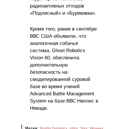
радиоактивных отходов
«Подлесный» и «Буряковка».
Кроме того, ранее в сентябре
ВВС США объявили, что
аналогичная собачья
система, Ghost Robotics
Vision 60, обеспечила
дополнительную
безопасность на
смоделированной суровой
базе во время учений
Advanced Battle Management
System на базе ВВС Неллис в
Неваде.
Метки:
,
,
,
,
Boston Dynamics
robot
Spot
Украина