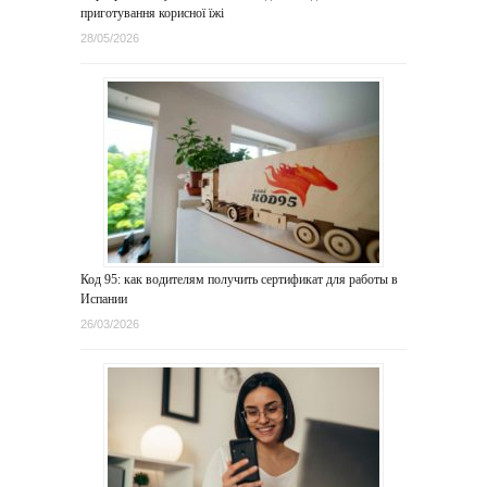
приготування корисної їжі
28/05/2026
Код 95: как водителям получить сертификат для работы в
Испании
26/03/2026