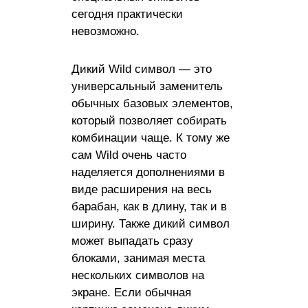
сегодня практически
невозможно.
Дикий Wild символ — это
универсальный заменитель
обычных базовых элементов,
который позволяет собирать
комбинации чаще. К тому же
сам Wild очень часто
наделяется дополнениями в
виде расширения на весь
барабан, как в длину, так и в
ширину. Также дикий символ
может выпадать сразу
блоками, занимая места
нескольких символов на
экране. Если обычная