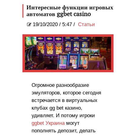
Интересные функции игровых
автоматов ggbet casino
19/10/2020
/
5:47 /
Статьи
Огромное разнообразие
эмуляторов, которое сегодня
встречается в виртуальных
клубах gg bet казино,
удивляет. И потому игроки
ggbet Украина
могут
пополнять депозит, делать