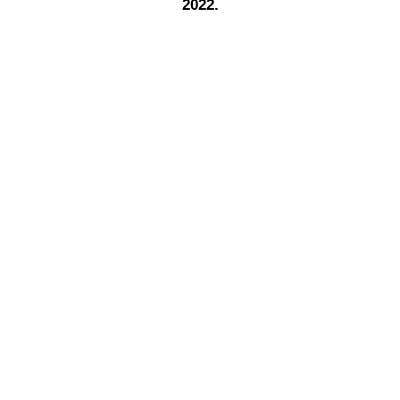
2022.