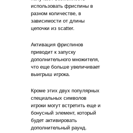
использовать фриспины в
разном количестве, в
зависимости от длины
цепочки из scatter.
Активация фриспинов
приводит к запуску
дополнительного множителя,
что еще больше увеличивает
выигрыш игрока.
Кроме этих двух популярных
специальных символов
игроки могут встретить еще и
бонусный элемент, который
будет активировать
дополнительный раунд.