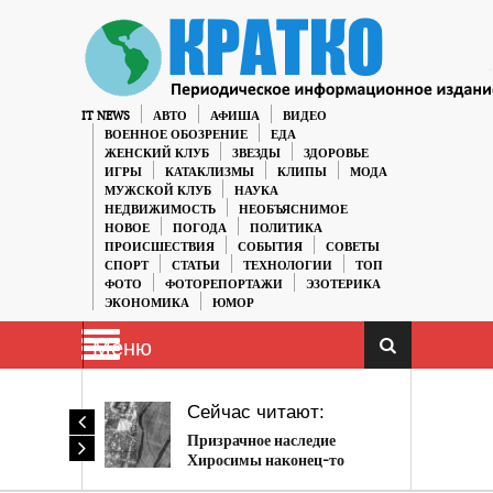
IT NEWS
АВТО
АФИША
ВИДЕО
ВОЕННОЕ ОБОЗРЕНИЕ
ЕДА
ЖЕНСКИЙ КЛУБ
ЗВЕЗДЫ
ЗДОРОВЬЕ
ИГРЫ
КАТАКЛИЗМЫ
КЛИПЫ
МОДА
МУЖСКОЙ КЛУБ
НАУКА
НЕДВИЖИМОСТЬ
НЕОБЪЯСНИМОЕ
НОВОЕ
ПОГОДА
ПОЛИТИКА
ПРОИСШЕСТВИЯ
СОБЫТИЯ
СОВЕТЫ
СПОРТ
СТАТЬИ
ТЕХНОЛОГИИ
ТОП
ФОТО
ФОТОРЕПОРТАЖИ
ЭЗОТЕРИКА
ЭКОНОМИКА
ЮМОР
Меню
Сейчас читают:
Призрачное наследие
Хиросимы наконец-то
обнаружено в физической