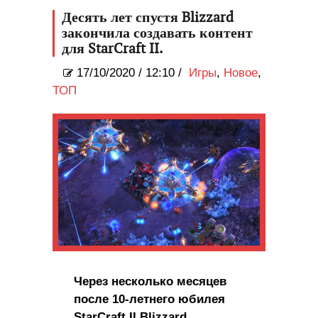
форме
Десять лет спустя Blizzard
закончила создавать контент
для StarCraft II.
17/10/2020
/
12:10 /
Игры
,
Новое
,
ТОП
Через несколько месяцев
после 10-летнего юбилея
StarCraft II Blizzard