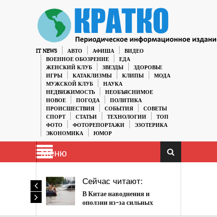
IT NEWS
АВТО
АФИША
ВИДЕО
ВОЕННОЕ ОБОЗРЕНИЕ
ЕДА
ЖЕНСКИЙ КЛУБ
ЗВЕЗДЫ
ЗДОРОВЬЕ
ИГРЫ
КАТАКЛИЗМЫ
КЛИПЫ
МОДА
МУЖСКОЙ КЛУБ
НАУКА
НЕДВИЖИМОСТЬ
НЕОБЪЯСНИМОЕ
НОВОЕ
ПОГОДА
ПОЛИТИКА
ПРОИСШЕСТВИЯ
СОБЫТИЯ
СОВЕТЫ
СПОРТ
СТАТЬИ
ТЕХНОЛОГИИ
ТОП
ФОТО
ФОТОРЕПОРТАЖИ
ЭЗОТЕРИКА
ЭКОНОМИКА
ЮМОР
Меню
Сейчас читают:
В Китае наводнения и
оползни из-за сильных
наводнений