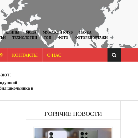
КЛИПЫ
МОДА
МУЖСКОЙ КЛУБ
НАУКА
ТЬИ
ТЕХНОЛОГИИ
ТОП
ФОТО
ФОТОРЕПОРТАЖИ
9
КОНТАКТЫ
О НАС
ают:
подушкой
убил школьника в
ГОРЯЧИЕ НОВОСТИ