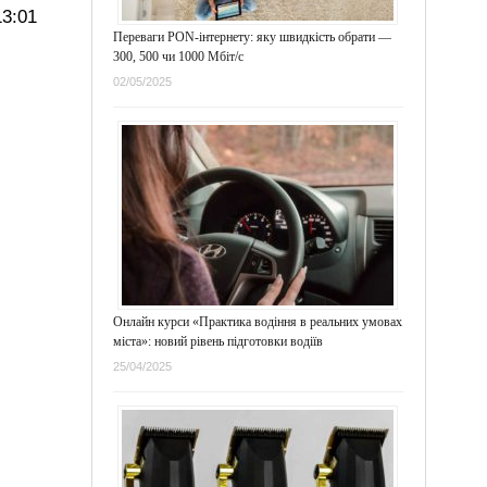
3:01
Переваги PON-інтернету: яку швидкість обрати —
300, 500 чи 1000 Мбіт/с
02/05/2025
Онлайн курси «Практика водіння в реальних умовах
міста»: новий рівень підготовки водіїв
25/04/2025