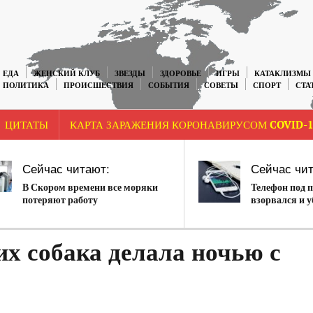
ЕДА
ЖЕНСКИЙ КЛУБ
ЗВЕЗДЫ
ЗДОРОВЬЕ
ИГРЫ
КАТАКЛИЗМЫ
ПОЛИТИКА
ПРОИСШЕСТВИЯ
СОБЫТИЯ
СОВЕТЫ
СПОРТ
СТА
ЦИТАТЫ
КАРТА ЗАРАЖЕНИЯ КОРОНАВИРУСОМ COVID-1
Сейчас читают:
Сейчас чит
В Скором времени все моряки
Телефон под 
потеряют работу
взорвался и 
Казахстане
их собака делала ночью с