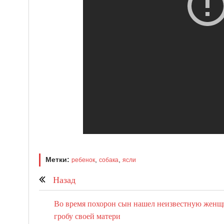
Метки:
,
,
ребенок
собака
ясли
Назад
Во время похорон сын нашел неизвестную женщ
гробу своей матери