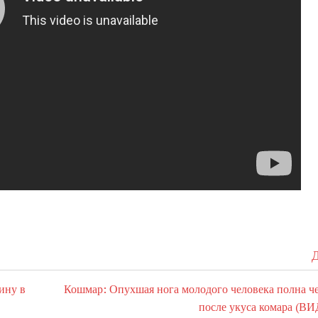
Д
ину в
Кошмар: Опухшая нога молодого человека полна ч
после укуса комара (В