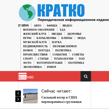
IT NEWS
АВТО
АФИША
ВИДЕО
ВОЕННОЕ ОБОЗРЕНИЕ
ЕДА
ЖЕНСКИЙ КЛУБ
ЗВЕЗДЫ
ЗДОРОВЬЕ
ИГРЫ
КАТАКЛИЗМЫ
КЛИПЫ
МОДА
МУЖСКОЙ КЛУБ
НАУКА
НЕДВИЖИМОСТЬ
НЕОБЪЯСНИМОЕ
НОВОЕ
ПОГОДА
ПОЛИТИКА
ПРОИСШЕСТВИЯ
СОБЫТИЯ
СОВЕТЫ
СПОРТ
СТАТЬИ
ТЕХНОЛОГИИ
ТОП
ФОТО
ФОТОРЕПОРТАЖИ
ЭЗОТЕРИКА
ЭКОНОМИКА
ЮМОР
Меню
Сейчас читают:
Сильный ветер в США
переворачивал грузовики