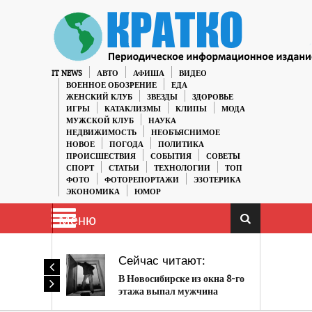
IT NEWS
АВТО
АФИША
ВИДЕО
ВОЕННОЕ ОБОЗРЕНИЕ
ЕДА
ЖЕНСКИЙ КЛУБ
ЗВЕЗДЫ
ЗДОРОВЬЕ
ИГРЫ
КАТАКЛИЗМЫ
КЛИПЫ
МОДА
МУЖСКОЙ КЛУБ
НАУКА
НЕДВИЖИМОСТЬ
НЕОБЪЯСНИМОЕ
НОВОЕ
ПОГОДА
ПОЛИТИКА
ПРОИСШЕСТВИЯ
СОБЫТИЯ
СОВЕТЫ
СПОРТ
СТАТЬИ
ТЕХНОЛОГИИ
ТОП
ФОТО
ФОТОРЕПОРТАЖИ
ЭЗОТЕРИКА
ЭКОНОМИКА
ЮМОР
Меню
Сейчас читают:
В Новосибирске из окна 8-го
этажа выпал мужчина