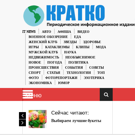
IT NEWS
АВТО
АФИША
ВИДЕО
ВОЕННОЕ ОБОЗРЕНИЕ
ЕДА
ЖЕНСКИЙ КЛУБ
ЗВЕЗДЫ
ЗДОРОВЬЕ
ИГРЫ
КАТАКЛИЗМЫ
КЛИПЫ
МОДА
МУЖСКОЙ КЛУБ
НАУКА
НЕДВИЖИМОСТЬ
НЕОБЪЯСНИМОЕ
НОВОЕ
ПОГОДА
ПОЛИТИКА
ПРОИСШЕСТВИЯ
СОБЫТИЯ
СОВЕТЫ
СПОРТ
СТАТЬИ
ТЕХНОЛОГИИ
ТОП
ФОТО
ФОТОРЕПОРТАЖИ
ЭЗОТЕРИКА
ЭКОНОМИКА
ЮМОР
Меню
Сейчас читают:
Выбираем лучшие букеты