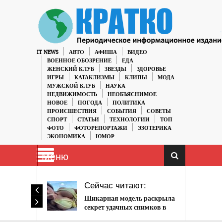
IT NEWS
АВТО
АФИША
ВИДЕО
ВОЕННОЕ ОБОЗРЕНИЕ
ЕДА
ЖЕНСКИЙ КЛУБ
ЗВЕЗДЫ
ЗДОРОВЬЕ
ИГРЫ
КАТАКЛИЗМЫ
КЛИПЫ
МОДА
МУЖСКОЙ КЛУБ
НАУКА
НЕДВИЖИМОСТЬ
НЕОБЪЯСНИМОЕ
НОВОЕ
ПОГОДА
ПОЛИТИКА
ПРОИСШЕСТВИЯ
СОБЫТИЯ
СОВЕТЫ
СПОРТ
СТАТЬИ
ТЕХНОЛОГИИ
ТОП
ФОТО
ФОТОРЕПОРТАЖИ
ЭЗОТЕРИКА
ЭКОНОМИКА
ЮМОР
Меню
Сейчас читают:
Шикарная модель раскрыла
секрет удачных снимков в
Instagram (18+)