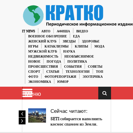
IT NEWS
АВТО
АФИША
ВИДЕО
ВОЕННОЕ ОБОЗРЕНИЕ
ЕДА
ЖЕНСКИЙ КЛУБ
ЗВЕЗДЫ
ЗДОРОВЬЕ
ИГРЫ
КАТАКЛИЗМЫ
КЛИПЫ
МОДА
МУЖСКОЙ КЛУБ
НАУКА
НЕДВИЖИМОСТЬ
НЕОБЪЯСНИМОЕ
НОВОЕ
ПОГОДА
ПОЛИТИКА
ПРОИСШЕСТВИЯ
СОБЫТИЯ
СОВЕТЫ
СПОРТ
СТАТЬИ
ТЕХНОЛОГИИ
ТОП
ФОТО
ФОТОРЕПОРТАЖИ
ЭЗОТЕРИКА
ЭКОНОМИКА
ЮМОР
Меню
Сейчас читают:
SETI собирается наполнить
космос спамом из Земли.