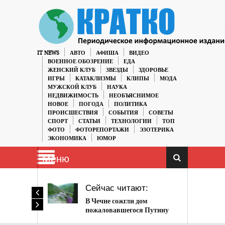
IT NEWS
АВТО
АФИША
ВИДЕО
ВОЕННОЕ ОБОЗРЕНИЕ
ЕДА
ЖЕНСКИЙ КЛУБ
ЗВЕЗДЫ
ЗДОРОВЬЕ
ИГРЫ
КАТАКЛИЗМЫ
КЛИПЫ
МОДА
МУЖСКОЙ КЛУБ
НАУКА
НЕДВИЖИМОСТЬ
НЕОБЪЯСНИМОЕ
НОВОЕ
ПОГОДА
ПОЛИТИКА
ПРОИСШЕСТВИЯ
СОБЫТИЯ
СОВЕТЫ
СПОРТ
СТАТЬИ
ТЕХНОЛОГИИ
ТОП
ФОТО
ФОТОРЕПОРТАЖИ
ЭЗОТЕРИКА
ЭКОНОМИКА
ЮМОР
Меню
Сейчас читают:
В Чечне сожгли дом
пожаловавшегося Путину
на Кадырова жителя