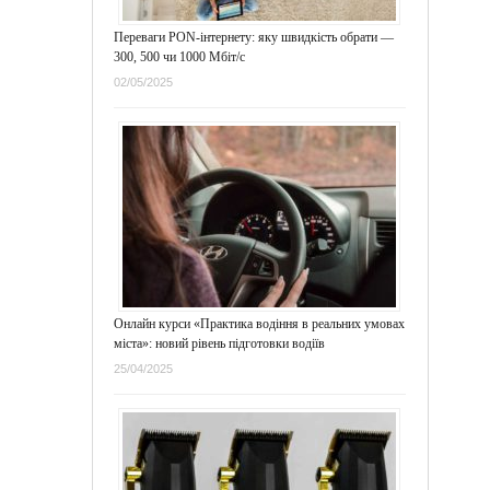
Переваги PON-інтернету: яку швидкість обрати —
300, 500 чи 1000 Мбіт/с
02/05/2025
Онлайн курси «Практика водіння в реальних умовах
міста»: новий рівень підготовки водіїв
25/04/2025