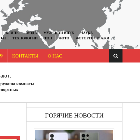
КЛИПЫ
МОДА
МУЖСКОЙ КЛУБ
НАУКА
ТЬИ
ТЕХНОЛОГИИ
ТОП
ФОТО
ФОТОРЕПОРТАЖИ
9
КОНТАКТЫ
О НАС
ают:
аружила комнаты
спортных
 (ФОТО)
ГОРЯЧИЕ НОВОСТИ