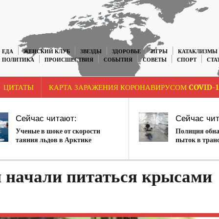
ЕДА
ЖЕНСКИЙ КЛУБ
ЗВЕЗДЫ
ЗДОРОВЬЕ
ИГРЫ
КАТАКЛИЗМЫ
ПОЛИТИКА
ПРОИСШЕСТВИЯ
СОБЫТИЯ
СОВЕТЫ
СПОРТ
СТА
ЦИТАТЫ
КАРТА ЗАРАЖЕНИЯ КОРОНАВИРУСОМ COVID-1
Сейчас читают:
Сейчас чит
Ученые в шоке от скорости
Полиция обн
таяния льдов в Арктике
пыток в тран
контейнерах
 начали питаться крысами