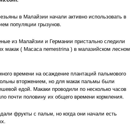
езьяны в Малайзии начали активно использовать в
ием популяции грызунов.
еные из Малайзии и Германии пристально следили
 макак ( Macaca nemestrina ) в малазийском лесном
много времени на осаждение плантаций пальмового
вольны вторжением, но для макак пальмы были
ешевой едой. Макаки проводили по несколько часов
яло почти половину их общего времени кормления.
дали фрукты с пальм, но когда они начали есть
ых.